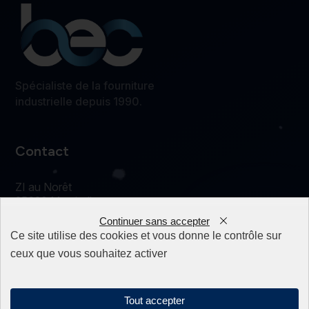
Spécialiste de la fourniture
industrielle depuis 1990.
Contact
ZI au Norêt
25620 Mamirolle
FRANCE
Continuer sans accepter
accueil@edm-bec.com
Ce site utilise des cookies et vous donne le contrôle sur
+33(0) 3 81 55 77 44
0
ceux que vous souhaitez activer
Liens
Tout accepter