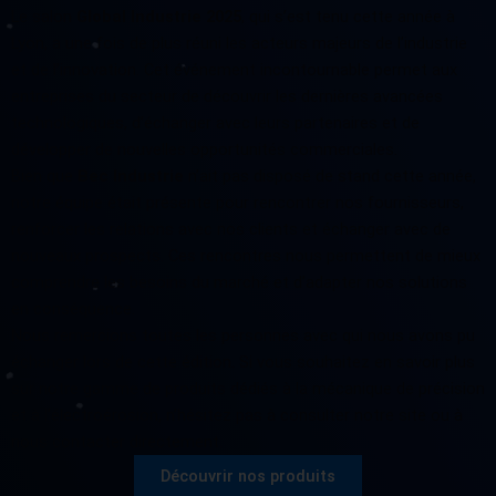
Le salon
Global Industrie 2025
, qui s’est tenu cette année à
Lyon, a une fois de plus réuni les acteurs majeurs de l’industrie
et de l’innovation. Cet événement incontournable permet aux
entreprises du secteur de découvrir les dernières avancées
technologiques, d’échanger avec leurs partenaires et de
développer de nouvelles opportunités commerciales.
Bien que
Bec Industrie
n’ait pas disposé de stand cette année,
notre équipe était présente pour rencontrer nos fournisseurs,
renforcer les relations avec nos clients et échanger avec de
nouveaux prospects. Ces rencontres nous permettent de mieux
comprendre les besoins du marché et d’adapter nos solutions
en conséquence.
Nous remercions toutes les personnes avec qui nous avons pu
échanger lors de cette édition. Si vous souhaitez en savoir plus
sur notre gamme de produits dédiés à la mécanique de précision
et à l’électroérosion, n’hésitez pas à consulter notre site ou à
nous contacter directement.
Découvrir nos produits