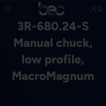
Aller
au
contenu
3R-680.24-S
Manual chuck,
low profile,
MacroMagnum