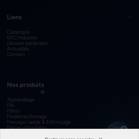
Liens
Catalogue
BEC Industrie
Devenir partenaire
Actualités
Contact
Nos produits
Appareillage
Fils
Filtres
Fixations/Serrage
Perçage rapide & Enfonçage
Pièces détachées
0
Solutions mécaniques