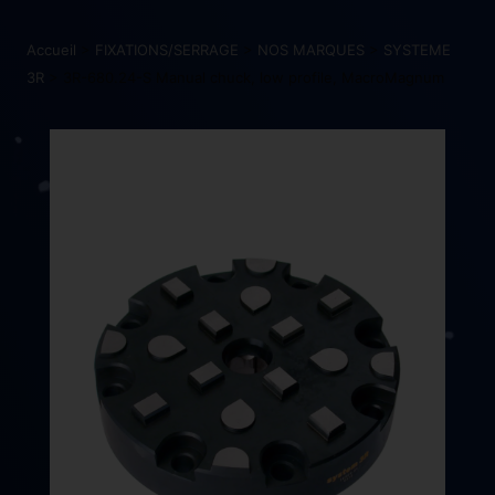
Accueil
>
FIXATIONS/SERRAGE
>
NOS MARQUES
>
SYSTEME
3R
> 3R-680.24-S Manual chuck, low profile, MacroMagnum