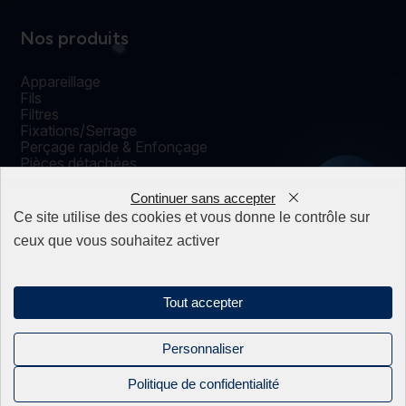
Nos produits
Appareillage
Fils
Filtres
Fixations/Serrage
Perçage rapide & Enfonçage
Pièces détachées
0
Solutions mécaniques
Continuer sans accepter
Ce site utilise des cookies et vous donne le contrôle sur
ceux que vous souhaitez activer
Mentions légales
Politique de confidentialité
Sitemap
Tout accepter
Linkedin
Personnaliser
Instagram
Politique de confidentialité
Facebook
2026 BEC industrie. Tous droits réservés