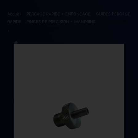
Accueil
>
PERCAGE RAPIDE + ENFONCAGE
>
GUIDES PERCAGE
RAPIDE
>
PINCES DE PRECISION + MANDRINS
> ADAPTATEUR
DE MANDRIN INOX (FILETEE)