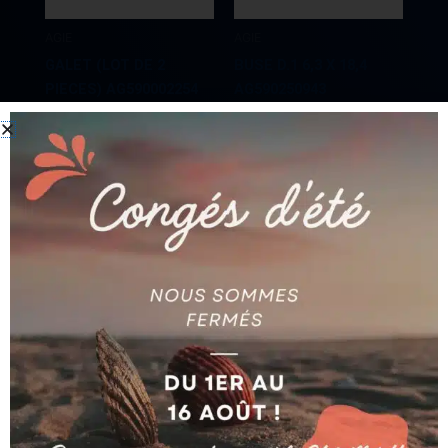
AGIE
AGIE
GALET (LOT DE 2
BUSE D.1 6,3 X 18,4
PIECES) AG590002254
AG590250943
Ajouter au devis
Ajouter au devis