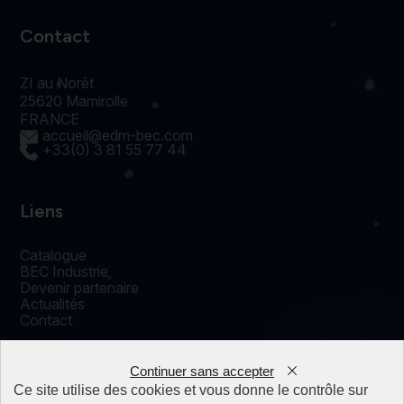
Contact
ZI au Norêt
25620 Mamirolle
FRANCE
accueil@edm-bec.com
+33(0) 3 81 55 77 44
Liens
Catalogue
BEC Industrie
Devenir partenaire
Actualités
Contact
Continuer sans accepter
0
Ce site utilise des cookies et vous donne le contrôle sur