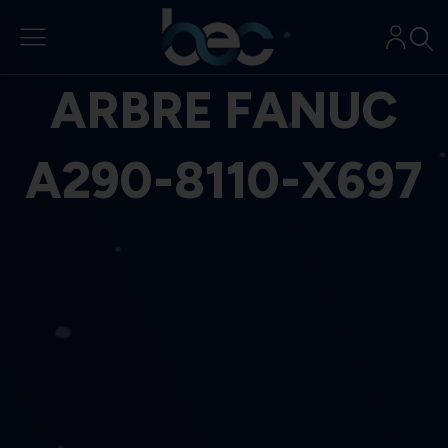
Aller
au
contenu
ARBRE FANUC
A290-8110-X697