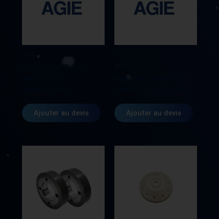
AGIE
AGIE
DIAPHRAGME AGIE
590.201.702
PAIRE DE GUIDES-FIL
AG590201702
SUP/INF. AG590326834
Ajouter au devis
Ajouter au devis