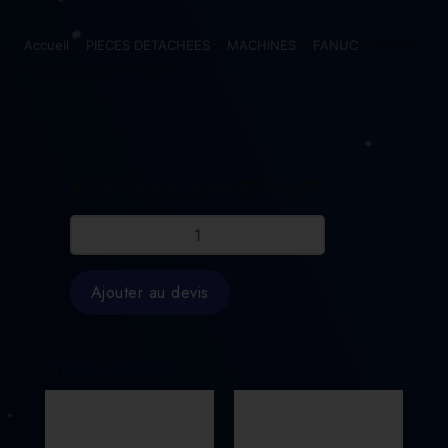
Accueil
>
PIECES DETACHEES
>
MACHINES
>
FANUC
> ARBRE
FANUC A290-8110-X697
ARBRE FANUC A290-8110-X697
quantité
de
ARBRE
FANUC
Ajouter au devis
A290-
8110-
X697
Produits similaires