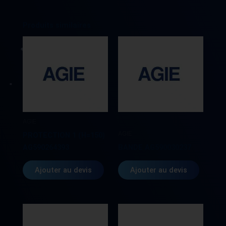
H
15X28X7
MM
Produits similaires
P840K002936
208103
MIP840K002P36
AGIE
AGIE
PROTECTION 1 (H=150)
AG590264393
BANDE AG590030237
Ajouter au devis
Ajouter au devis