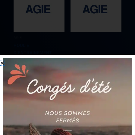
AGIE
POULIE
D’ENTRAINEMENT
AGIE
POUR SERIE AVEC
PHASE ET AC
COUPE FIL CARBURE
AG590180513
AG590191593
Ajouter au devis
Ajouter au devis