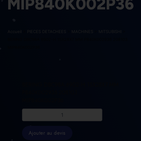
MIP840K002P36
Accueil
>
PIECES DETACHEES
>
MACHINES
>
MITSUBISHI
>
BERING DBC98A 6902-H 15X28X7 MM P840K002936 208103
MIP840K002P36
BERING DBC98A 6902-H 15X28X7 MM
P840K002936 208103
MIP840K002P36
quantité
de
BERING
DBC98A
Ajouter au devis
6902-