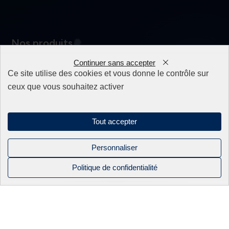
Nos produits
Continuer sans accepter
0
Appareillage
Ce site utilise des cookies et vous donne le contrôle sur
Fils
Filtres
ceux que vous souhaitez activer
Fixations/Serrage
Perçage rapide & Enfonçage
Pièces détachées
Tout accepter
Solutions mécaniques
Personnaliser
Politique de confidentialité
Mentions légales
Politique de confidentialité
Sitemap
NOS PRODUITS
NOS
BEC INDUSTRIE
CONTACT
CATALOGUES
Linkedin
APPAREILLAGE
ACTUALITÉS
Instagram