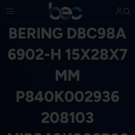
Aller
au
contenu
BERING DBC98A
6902-H 15X28X7
MM
P840K002936
208103