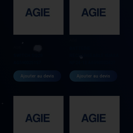
0673#6201
FA97L02010673
AGIE
AGIE
BATTERIE
SWITCH SQ29
RECHARGEABLE YUASA
AG590025157
NP24-12 AG590022427
Ajouter au devis
Ajouter au devis