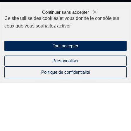
Nos produits
Continuer sans accepter
0
Ce site utilise des cookies et vous donne le contrôle sur
ceux que vous souhaitez activer
Appareillage
Fils
Filtres
Fixations/Serrage
Tout accepter
Perçage rapide & Enfonçage
Pièces détachées
Solutions mécaniques
Personnaliser
Politique de confidentialité
Mentions légales
NOS PRODUITS
NOS
BEC INDUSTRIE
CONTACT
Politique de confidentialité
CATALOGUES
Sitemap
APPAREILLAGE
ACTUALITÉS
Linkedin
FILS
NOS SAVOIR-
FAIRE
Instagram
FILS OKI
Facebook
2026 BEC industrie. Tous droits réservés
ÉLECTRO-