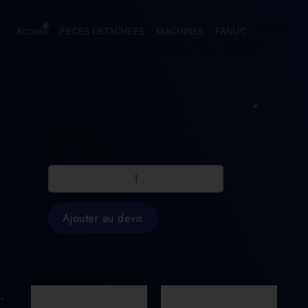
Accueil
>
PIECES DETACHEES
>
MACHINES
>
FANUC
> BERING
INT 12 EXT 32 MM A97L-0201-0673#6201 FA97L02010673
BERING INT 12 EXT 32 MM A97L-
0201-0673#6201 FA97L02010673
quantité
de
BERING
INT
Ajouter au devis
12
EXT
32
MM
Produits similaires
A97L-
0201-