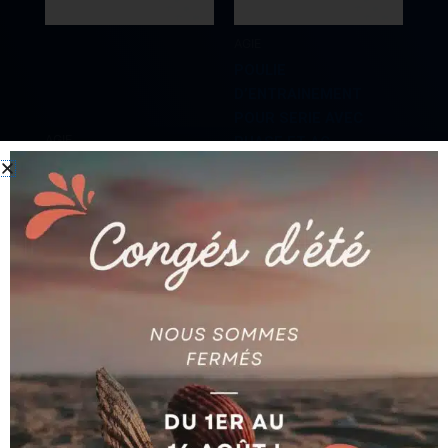
AGIE
POULIE
D’ENTRAINEMENT
POUR SERIE AVEC
AGIE
PHASE ET AC
JOINT AG325009149
AG590180513
Ajouter au devis
Ajouter au devis