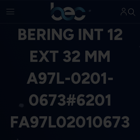
Aller
au
contenu
BERING INT 12
EXT 32 MM
A97L-0201-
0673#6201
FA97L02010673