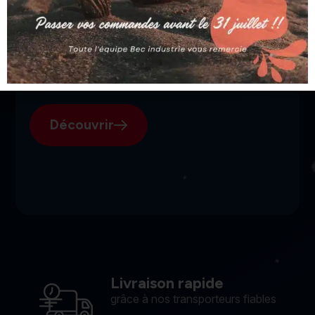
SGI, votre fournisseur suisse
pour l'électroérosion.
Découvrir
Livraison rapide
grâce à nos transporteurs fiables