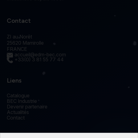
Contact
ZI au Norêt
25620 Mamirolle
FRANCE
accueil@edm-bec.com
+33(0) 3 81 55 77 44
Liens
Catalogue
BEC Industrie
Devenir partenaire
Actualités
Contact