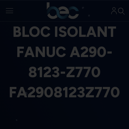
Aller
au
contenu
BLOC ISOLANT
FANUC A290-
8123-Z770
FA2908123Z770