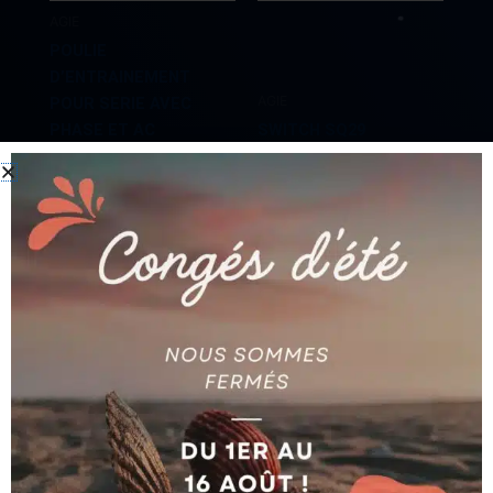
AGIE
POULIE
D’ENTRAINEMENT
AGIE
POUR SERIE AVEC
PHASE ET AC
SWITCH SQ29
AG590180513
AG590025157
Ajouter au devis
Ajouter au devis