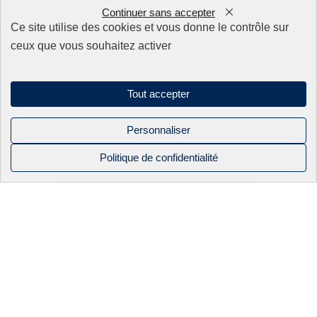
Continuer sans accepter
0
Nos produits
Ce site utilise des cookies et vous donne le contrôle sur
ceux que vous souhaitez activer
Appareillage
Fils
Filtres
Fixations/Serrage
Tout accepter
Perçage rapide & Enfonçage
Pièces détachées
Personnaliser
Solutions mécaniques
Politique de confidentialité
NOS PRODUITS
NOS
BEC INDUSTRIE
CONTACT
Mentions légales
CATALOGUES
Politique de confidentialité
APPAREILLAGE
ACTUALITÉS
Sitemap
FILS
NOS SAVOIR-
Linkedin
FAIRE
Instagram
FILS OKI
Facebook
ÉLECTRO-
2026 BEC industrie. Tous droits réservés
ÉROSION À
FILS HITACHI