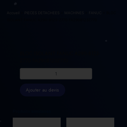
Accueil
>
PIECES DETACHEES
>
MACHINES
>
FANUC
> BLOC
ISOLANT FANUC A290-8123-Z770 FA2908123Z770
BLOC ISOLANT FANUC A290-8123-
Z770 FA2908123Z770
quantité
de
BLOC
ISOLANT
Ajouter au devis
FANUC
A290-
8123-
Z770
Produits similaires
FA2908123Z770