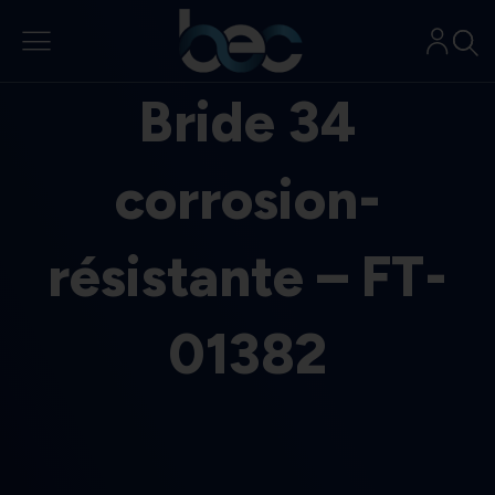
Aller
au
contenu
Bride 34
corrosion-
résistante – FT-
01382