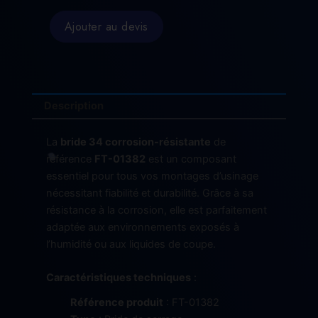
Bride
34
Ajouter au devis
corrosion-
résistante
-
FT-
01382
Description
La
bride 34 corrosion-résistante
de
référence
FT-01382
est un composant
essentiel pour tous vos montages d’usinage
nécessitant fiabilité et durabilité. Grâce à sa
résistance à la corrosion, elle est parfaitement
adaptée aux environnements exposés à
l’humidité ou aux liquides de coupe.
Caractéristiques techniques
:
Référence produit
: FT-01382