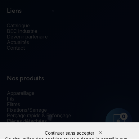
Liens
Catalogue
BEC Industrie
Devenir partenaire
Actualités
Contact
Nos produits
Appareillage
Fils
Filtres
Fixations/Serrage
Perçage rapide & Enfonçage
0
Pièces détachées
Solutions mécaniques
Continuer sans accepter