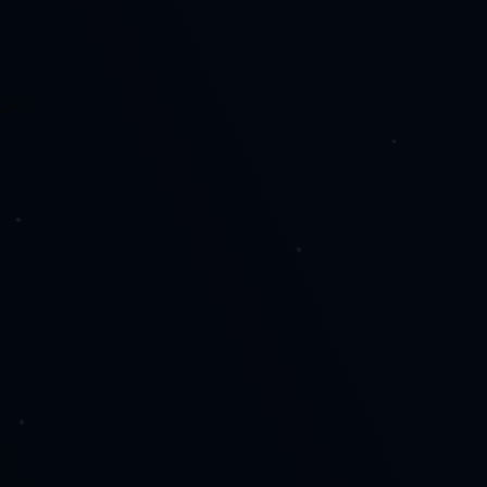
LOAT
J