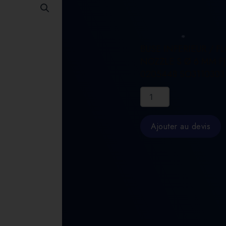
BUSE INFERIEUR / F
NOZZLE S Ø 6 MM F
0205448 SO3110303
quantité
de
BUSE
INFERIEUR
Ajouter au devis
/
FLOAT
NOZZLE
S
Ø
6
MM
FJ
0205448
SO3110303