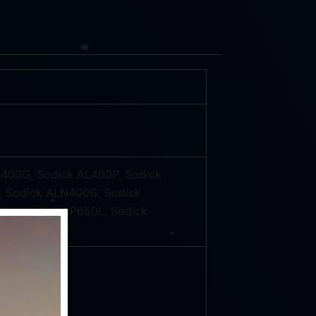
400G, Sodick AL400P, Sodick
, Sodick ALN400G, Sodick
0L, Sodick AP650L, Sodick
odick SL600Q