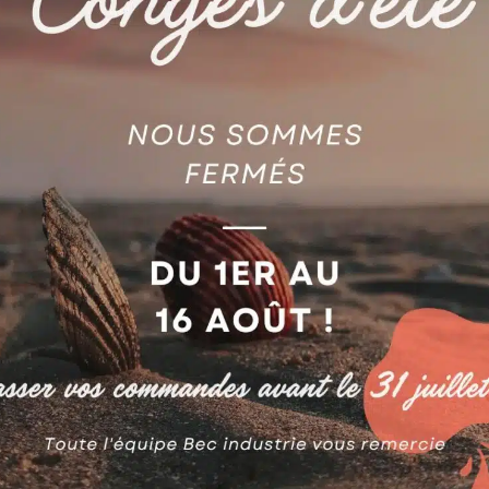
troérosion à fil (EDM)
s détachées Sodick