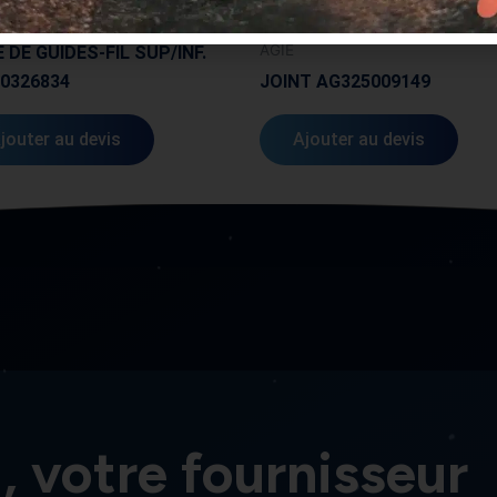
AGIE
E DE GUIDES-FIL SUP/INF.
0326834
JOINT AG325009149
jouter au devis
Ajouter au devis
, votre fournisseur