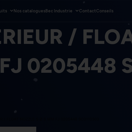
uits
Nos catalogues
Bec Industrie
Contact
Conseils
ERIEUR / FLO
 FJ 0205448 
R / FLOAT NOZZLE S Ø 6 MM FJ 0205448 SO3110303