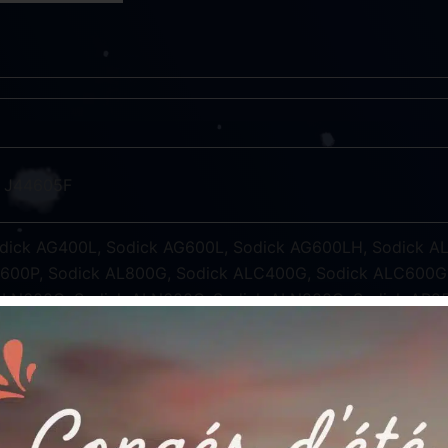
, J44605F
dick AG400L, Sodick AG600L, Sodick AG600LH, Sodick AL
600P, Sodick AL800G, Sodick ALC400G, Sodick ALC600G
LN600G, Sodick ALN600Q, Sodick ALN800G, Sodick AP25
600L, Sodick SL400G, Sodick SL400Q, Sodick SL600G, S