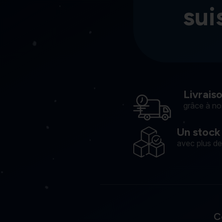
sui
Livrais
grâce à no
Un stock
avec plus d
C