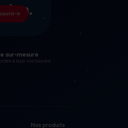
osion.
ouvrir
ce sur-mesure
ondre à tous vos besoins
Nos produits