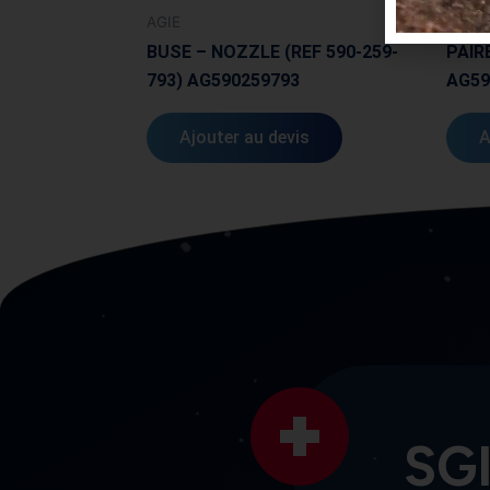
AGIE
AGIE
BUSE – NOZZLE (REF 590-259-
PAIR
793) AG590259793
AG59
Ajouter au devis
A
SGI