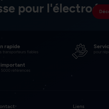
sse pour l'électroér
Déc
on rapide
Servi
s transporteurs fiables
pour rép
 important
e 5000 références
ontact
Liens