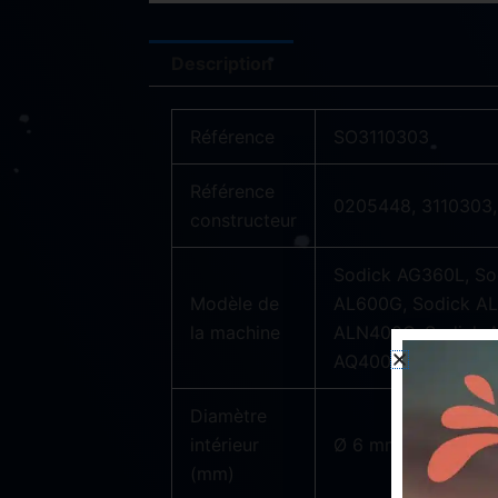
Description
Référence
SO3110303
Référence
0205448, 3110303
constructeur
Sodick AG360L, So
Modèle de
AL600G, Sodick AL
la machine
ALN400Q, Sodick A
AQ400L, Sodick AQ
Diamètre
intérieur
Ø 6 mm
(mm)