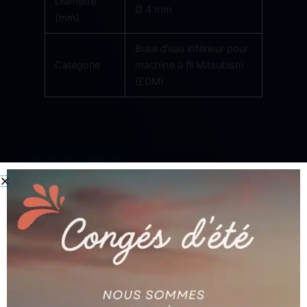
Diamètre
Ø 4 mm
(mm)
Buse d’eau inférieur pour
Catégorie
machine à fil Mitsubishi
(EDM)
Produits similaires
AGIE
AGIE