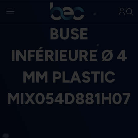
Aller
au
contenu
BUSE
INFÉRIEURE Ø 4
MM PLASTIC
MIX054D881H07