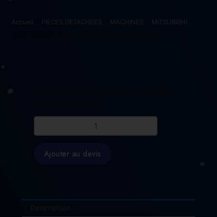
Accueil
>
PIECES DETACHEES
>
MACHINES
>
MITSUBISHI
>
BUSE INFÉRIEURE Ø 4 MM PLASTIC MIX054D881H07
BUSE INFÉRIEURE Ø 4 MM PLASTIC
MIX054D881H07
quantité
de
BUSE
INFÉRIEURE
Ajouter au devis
Ø
4
MM
PLASTIC
MIX054D881H07
Description