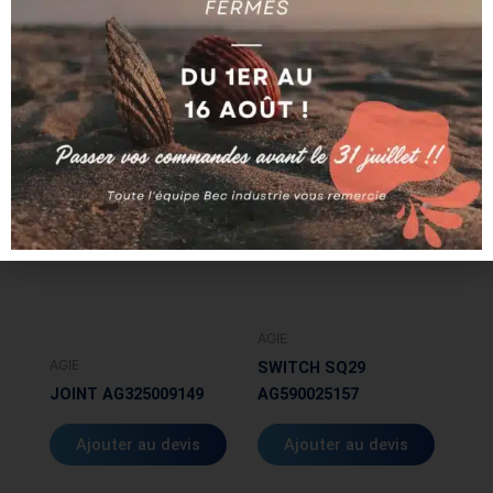
BUSE STANDARD
BANDE AG590030237
AG590185303
Ajouter au devis
Ajouter au devis
AGIE
AGIE
SWITCH SQ29
JOINT AG325009149
AG590025157
Ajouter au devis
Ajouter au devis