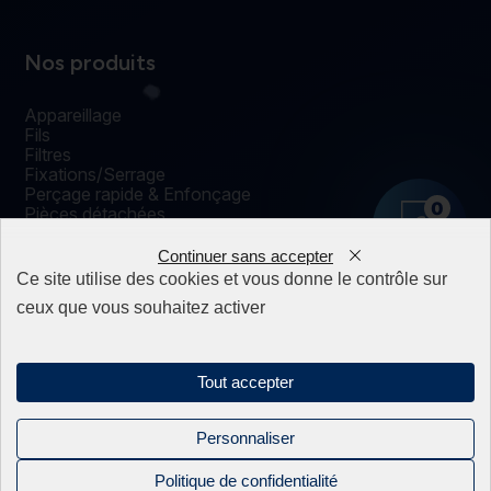
Nos produits
Appareillage
Fils
Filtres
Fixations/Serrage
Perçage rapide & Enfonçage
0
Pièces détachées
Solutions mécaniques
Continuer sans accepter
Ce site utilise des cookies et vous donne le contrôle sur
ceux que vous souhaitez activer
Mentions légales
Politique de confidentialité
Sitemap
Tout accepter
Linkedin
Personnaliser
Instagram
Politique de confidentialité
Facebook