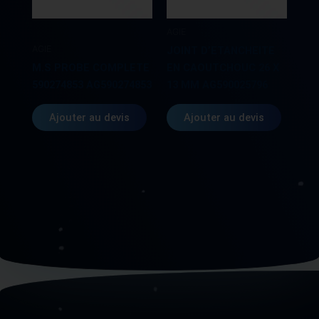
AGIE
AGIE
JOINT D’ETANCHEITE
M.S PROBE COMPLETE
EN CAOUTCHOUC 26 X
590274853 AG590274853
13 MM AG590025796
Ajouter au devis
Ajouter au devis