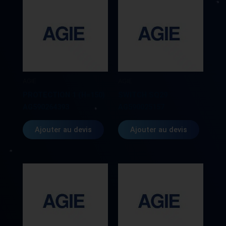
FA6602042T023L800R
AGIE
AGIE
PROTECTION 1 (H=150)
SWITCH SQ29
AG590264393
AG590025157
Ajouter au devis
Ajouter au devis