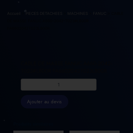
Accueil
>
PIECES DETACHEES
>
MACHINES
>
FANUC
> CABLE
DE MASSE FANUC A660-2042-T023#L800R
FA6602042T023L800R
CABLE DE MASSE FANUC A660-2042-
T023#L800R FA6602042T023L800R
quantité
de
CABLE
DE
Ajouter au devis
MASSE
FANUC
A660-
2042-
Produits similaires
T023#L800R