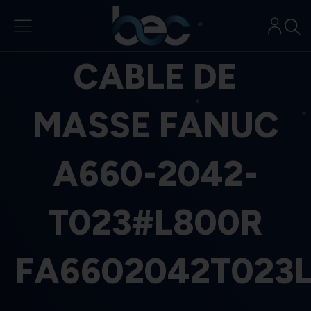
Aller
au
contenu
CABLE DE
MASSE FANUC
A660-2042-
T023#L800R
FA6602042T023