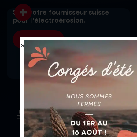
SGI, votre fournisseur suisse
pour l'électroérosion.
Découvrir
Livraison rapide
grâce à nos transporteurs fiables
Service sur-mesure