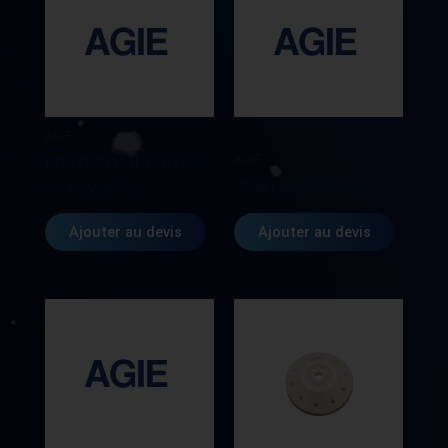
AGIE
AGIE
PROTECTION 1 (H=150)
AG590264393
JOINT AG325009149
Ajouter au devis
Ajouter au devis