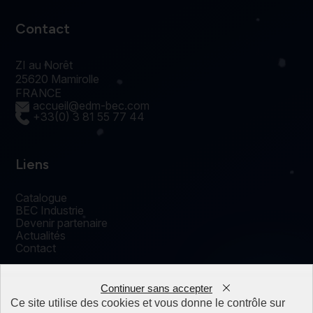
Contact
ZI au Norêt
25620 Mamirolle
FRANCE
accueil@edm-bec.com
+33(0) 3 81 55 77 44
Liens
Catalogue
BEC Industrie
Devenir partenaire
Actualités
Contact
Continuer sans accepter
0
Ce site utilise des cookies et vous donne le contrôle sur