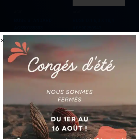
AGIE
AGIE
BUSE STANDARD
BUSE D.1 6,3 X 18,4
AG590185303
AG590250943
Ajouter au devis
Ajouter au devis