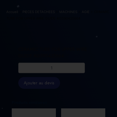
Accueil
>
PIECES DETACHEES
>
MACHINES
>
AGIE
> CERAMIC
TUBE FOR UPPER WIRE GUIDE AG590435664
CERAMIC TUBE FOR UPPER WIRE
GUIDE AG590435664
quantité
de
CERAMIC
TUBE
Ajouter au devis
FOR
UPPER
WIRE
GUIDE
Produits similaires
AG590435664