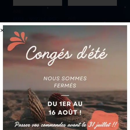
AGIE
AGIE
BUSE – NOZZLE (REF
590-259-793)
PROTECTION 1 (H=150)
AG590259793
AG590264393
Ajouter au devis
Ajouter au devis