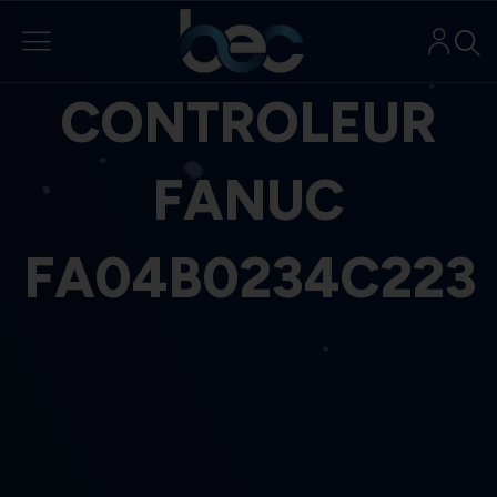
Aller
au
contenu
CONTROLEUR
FANUC
FA04B0234C223