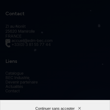
Contact
ZI au Norêt
25620 Mamirolle
FRANCE
accueil@edm-bec.com
+33(0) 3 81 55 77 44
Liens
Catalogue
BEC Industrie
Devenir partenaire
Actualités
Contact
Continuer sans accepter