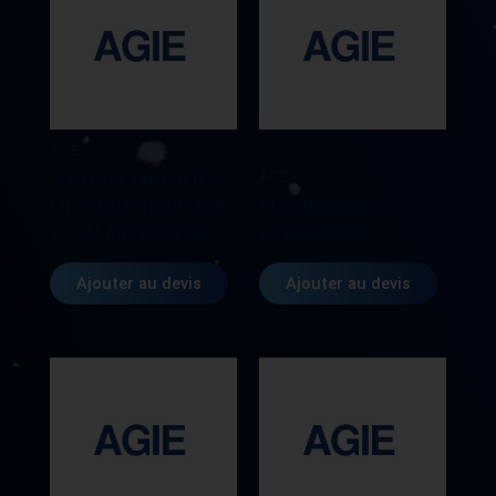
AGIE
AGIE
JOINT D’ETANCHEITE
EN CAOUTCHOUC 26 X
PLAQUE 277 X 20 X 313
13 MM AG590025796
AG590203382
Ajouter au devis
Ajouter au devis