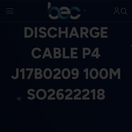
Aller
au
contenu
DISCHARGE
CABLE P4
J17B0209 100M
SO2622218