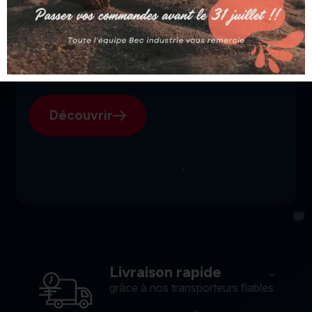
SGI, votre fournisseur suisse
pour l'électroérosion.
Découvrir
Livraison rapide
grâce à nos transporteurs fiables