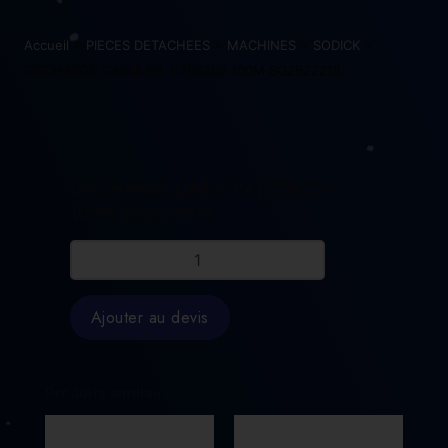
Accueil
>
PIECES DETACHEES
>
MACHINES
>
SODICK
>
DISCHARGE CABLE P4 J17B0209 100M SO2622218
DISCHARGE CABLE P4 J17B0209
100M SO2622218
quantité
de
DISCHARGE
CABLE
Ajouter au devis
P4
J17B0209
100M
SO2622218
Produits similaires