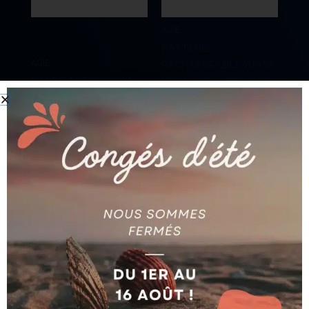
AGIE
BATTERIE
AGIE
RECHARGEABLE YUASA
BANDE AG590030237
NP24-12 AG590022427
Ajouter au devis
Ajouter au devis