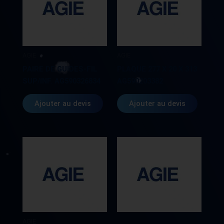
AGIE
AGIE
PAIRE DE GUIDES-FIL
PLAQUE 277 X 20 X 313
SUP/INF. AG590326834
AG590203382
Ajouter au devis
Ajouter au devis
AGIE