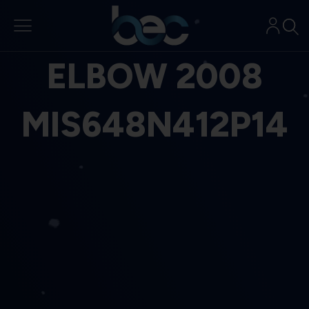
Aller
au
contenu
ELBOW 2008
MIS648N412P14