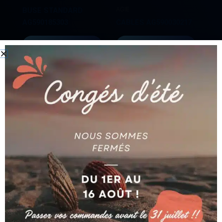
AGIE
BUSE STANDARD
AG590185303
CABLES AG590030217
Ajouter au devis
Ajouter au devis