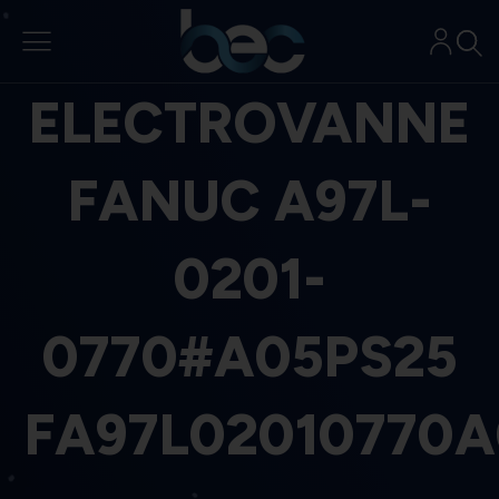
Aller
au
contenu
ELECTROVANNE
FANUC A97L-
0201-
0770#A05PS25
FA97L02010770A