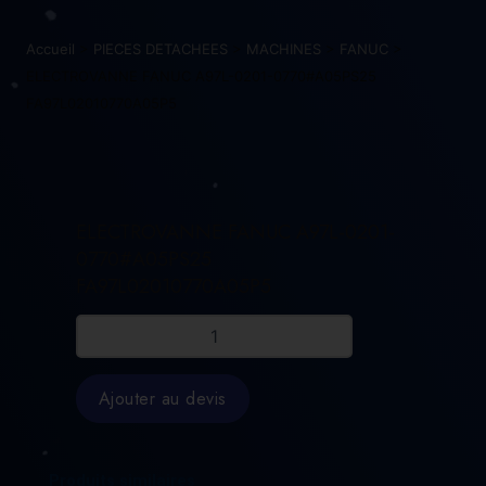
Accueil
>
PIECES DETACHEES
>
MACHINES
>
FANUC
>
ELECTROVANNE FANUC A97L-0201-0770#A05PS25
FA97L02010770A05P5
ELECTROVANNE FANUC A97L-0201-
0770#A05PS25
FA97L02010770A05P5
quantité
de
ELECTROVANNE
FANUC
Ajouter au devis
A97L-
0201-
0770#A05PS25
FA97L02010770A05P5
Produits similaires