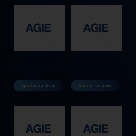
AGIE
AGIE
PROTECTION 1 (H=150)
PAIRE DE GUIDES-FIL
AG590264393
SUP/INF. AG590326834
Ajouter au devis
Ajouter au devis