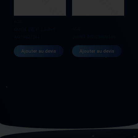
AGIE
AGIE
GUIDE FIL D.2,5 R=5
AG590272613
JOINT AG325009149
Ajouter au devis
Ajouter au devis