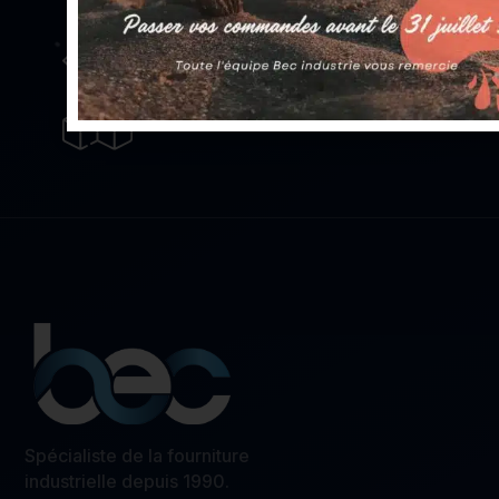
Service sur-mesure
pour répondre à tous vos besoins
Un stock important
avec plus de 5000 références
Spécialiste de la fourniture
industrielle depuis 1990.