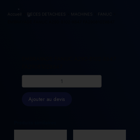
Accueil
>
PIECES DETACHEES
>
MACHINES
>
FANUC
>
EMBRAYAGE FANUC A290-8102-X647 FA2908102X647
EMBRAYAGE FANUC A290-8102-X647
FA2908102X647
quantité
de
EMBRAYAGE
FANUC
Ajouter au devis
A290-
8102-
X647
FA2908102X647
Produits similaires