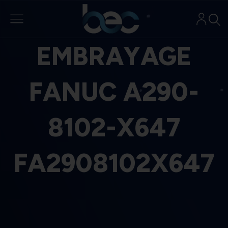
Aller
au
contenu
EMBRAYAGE
FANUC A290-
8102-X647
FA2908102X647