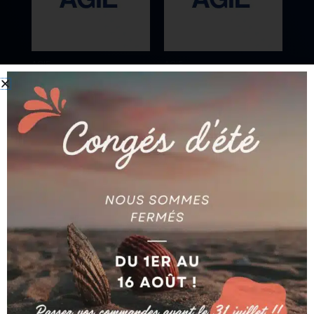
AGIE
AGIE
M.S PROBE COMPLETE
BUSE CERAMIQUE Ø
590274853 AG590274853
2.35 MM AG590250433
Ajouter au devis
Ajouter au devis