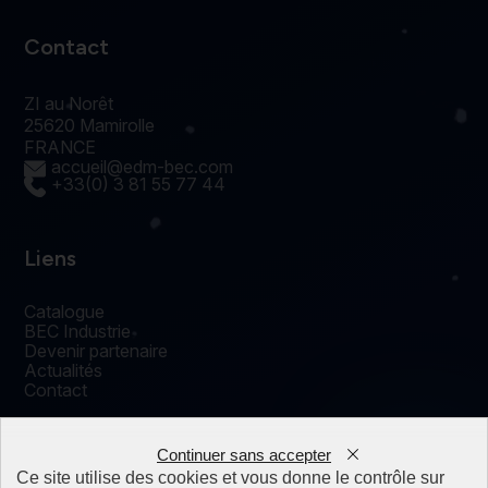
Contact
ZI au Norêt
25620 Mamirolle
FRANCE
accueil@edm-bec.com
+33(0) 3 81 55 77 44
Liens
Catalogue
BEC Industrie
Devenir partenaire
Actualités
Contact
Continuer sans accepter
0
Ce site utilise des cookies et vous donne le contrôle sur