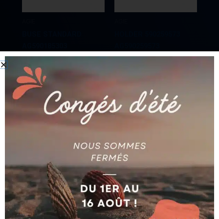
AGIE
AGIE
BUSE STANDARD
HOLDER 590259573
AG590185303
AG590259573
Ajouter au devis
Ajouter au devis