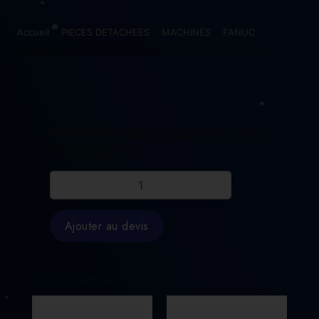
Accueil
>
PIECES DETACHEES
>
MACHINES
>
FANUC
>
ENTRETOISE FANUC A290-8102-X743 FA2908102X743
ENTRETOISE FANUC A290-8102-X743
FA2908102X743
quantité
de
ENTRETOISE
FANUC
Ajouter au devis
A290-
8102-
X743
FA2908102X743
Produits similaires