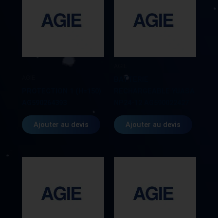
AGIE
AGIE
BATTERIE
PROTECTION 1 (H=150)
RECHARGEABLE YUASA
AG590264393
NP24-12 AG590022427
Ajouter au devis
Ajouter au devis