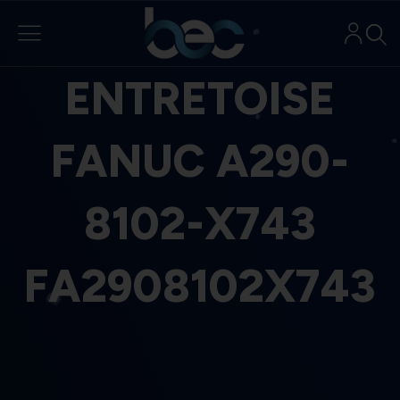
Aller
au
contenu
ENTRETOISE
FANUC A290-
8102-X743
FA2908102X743