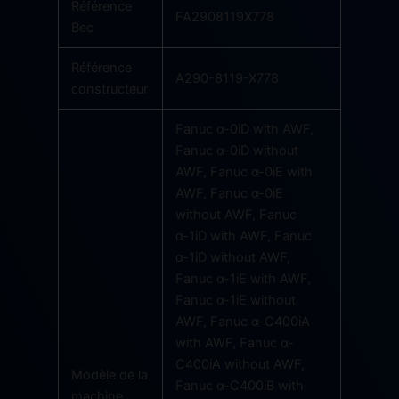
Référence
FA2908119X778
Bec
Référence
A290-8119-X778
constructeur
Fanuc α-0iD with AWF,
Fanuc α-0iD without
AWF, Fanuc α-0iE with
AWF, Fanuc α-0iE
without AWF, Fanuc
α-1iD with AWF, Fanuc
α-1iD without AWF,
Fanuc α-1iE with AWF,
Fanuc α-1iE without
AWF, Fanuc α-C400iA
with AWF, Fanuc α-
C400iA without AWF,
Modèle de la
Fanuc α-C400iB with
machine