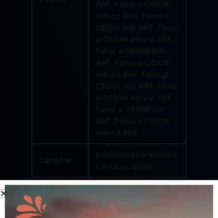
AWF, Fanuc α-C400iB
without AWF, Fanuc α-
C600iA with AWF, Fanuc
α-C600iA without AWF,
Fanuc α-C600iB with
AWF, Fanuc α-C600iB
without AWF, Fanuc α-
C800iA with AWF, Fanuc
α-C800iA without AWF,
Fanuc α-C800iB with
AWF, Fanuc α-C800iB
without AWF
Entretoise pour machine
Catégorie
à fil Fanuc (EDM)