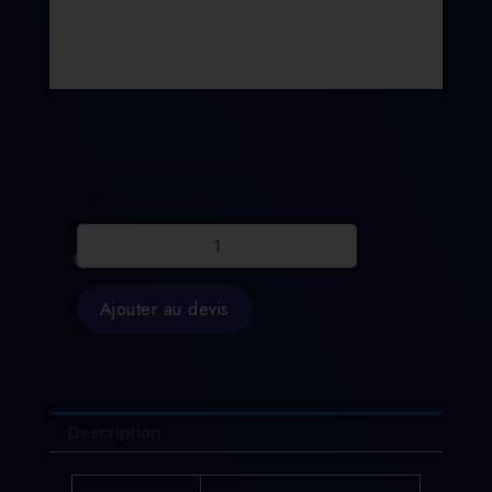
ENTRETOISE FANUC A290-8119-X778
/ FA2908119X778
quantité
de
ENTRETOISE
FANUC
Ajouter au devis
A290-
8119-
X778
/
FA2908119X778
Description