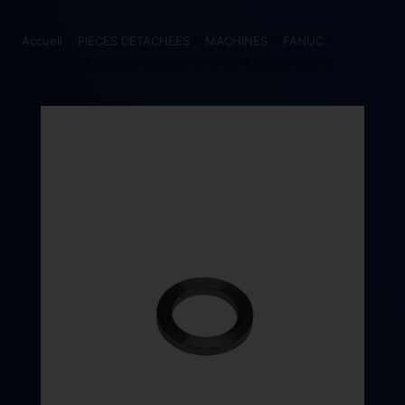
Accueil
>
PIECES DETACHEES
>
MACHINES
>
FANUC
>
ENTRETOISE FANUC A290-8119-X778 / FA2908119X778