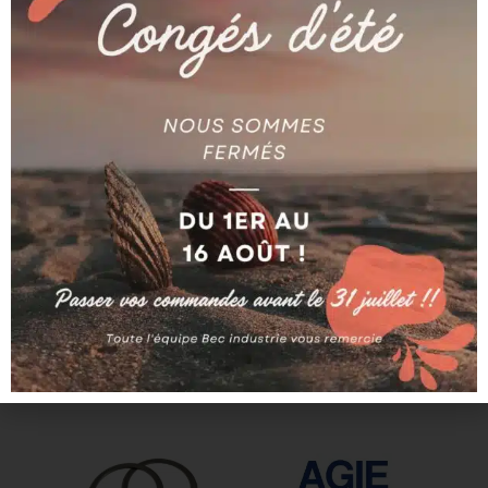
Produits similaires
AGIE
AGIE
GUIDE FIL D.2,5 R=5
ECROU BUSE 40
AG590272613
AG590180683
Ajouter au devis
Ajouter au devis