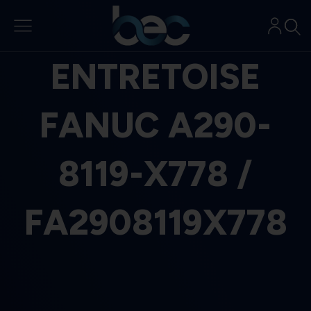
Aller
au
contenu
ENTRETOISE
FANUC A290-
8119-X778 /
FA2908119X778