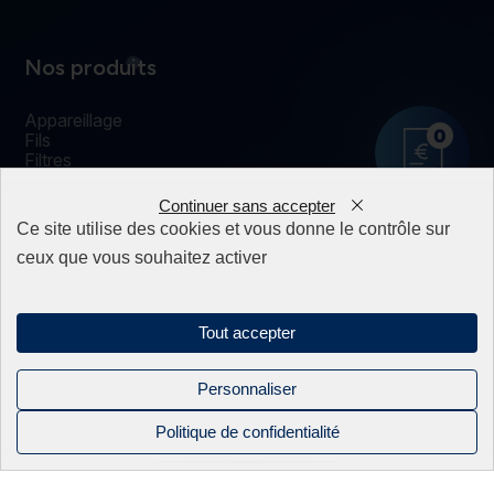
Nos produits
Appareillage
0
Fils
Filtres
Fixations/Serrage
Perçage rapide & Enfonçage
Continuer sans accepter
Pièces détachées
Ce site utilise des cookies et vous donne le contrôle sur
Solutions mécaniques
ceux que vous souhaitez activer
Tout accepter
Mentions légales
Politique de confidentialité
Sitemap
Personnaliser
Politique de confidentialité
Linkedin
Instagram
Facebook
NOS PRODUITS
NOS
BEC INDUSTRIE
CONTACT