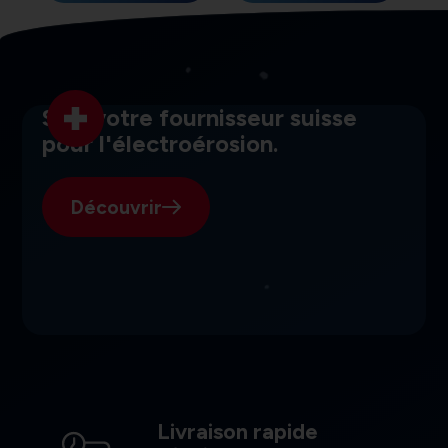
du
produit
SGI, votre fournisseur suisse
pour l'électroérosion.
Découvrir
Livraison rapide