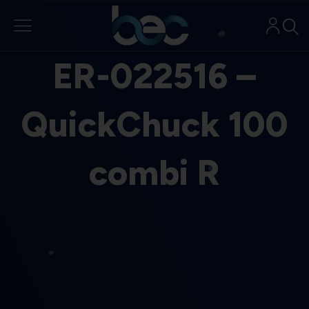
Aller
au
contenu
ER-022516 –
QuickChuck 100
combi R