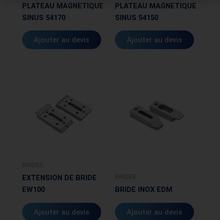
PLATEAU MAGNETIQUE
PLATEAU MAGNETIQUE
choisies
choisies
SINUS 54170
SINUS 54150
sur
sur
la
la
Ajouter au devis
Ajouter au devis
page
page
du
du
produit
produit
Ce
produit
a
plusieurs
variations.
Les
options
peuvent
BRIDES
être
BRIDES
EXTENSION DE BRIDE
choisies
EW100
BRIDE INOX EDM
sur
la
Ajouter au devis
Ajouter au devis
page