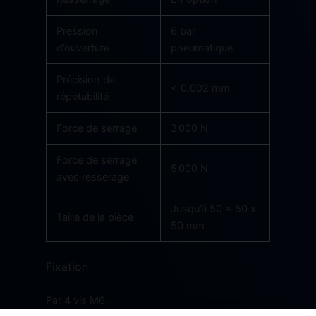
Pression
6 bar
d’ouverture
pneumatique
Précision de
< 0.002 mm
répétabilité
Force de serrage
3’000 N
Force de serrage
5’000 N
avec resserage
Jusqu’à 50 x 50 x
Taille de la pièce
50 mm
Fixation
Par 4 vis M6.