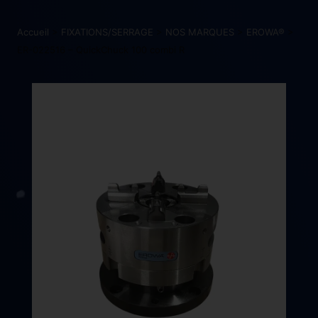
Accueil
>
FIXATIONS/SERRAGE
>
NOS MARQUES
>
EROWA®
>
ER-022516 – QuickChuck 100 combi R