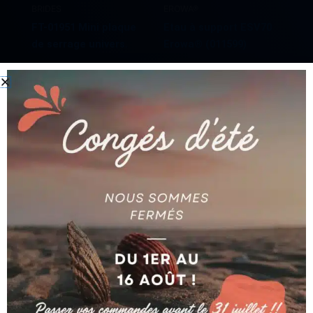
BRIDES
EROWA®
FT-01951 Mini plaque
Etau à support ESV70
de serrage univers.
Erowa® (011599)
Ajouter au devis
Ajouter au devis