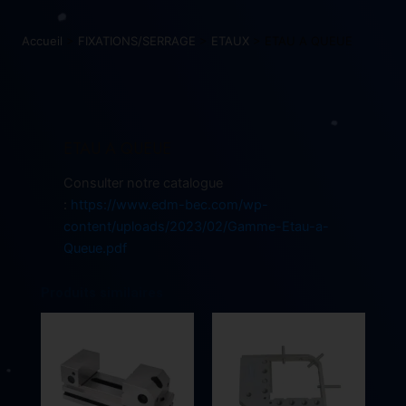
Accueil
>
FIXATIONS/SERRAGE
>
ETAUX
> ETAU A QUEUE
ETAU A QUEUE
Consulter notre catalogue
:
https://www.edm-bec.com/wp-
content/uploads/2023/02/Gamme-Etau-a-
Queue.pdf
Produits similaires
Ce
produit
a
plusieurs