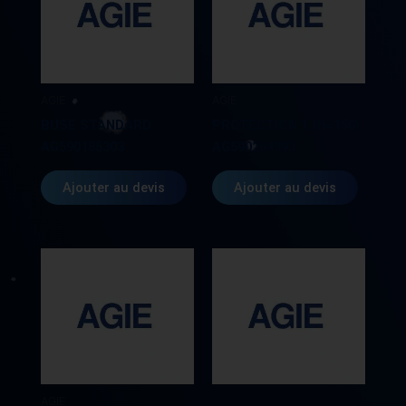
AGIE
AGIE
BUSE STANDARD
PROTECTION 1 (H=150)
AG590185303
AG590264393
Ajouter au devis
Ajouter au devis
AGIE