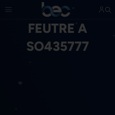
Aller
au
contenu
FEUTRE A
SO435777