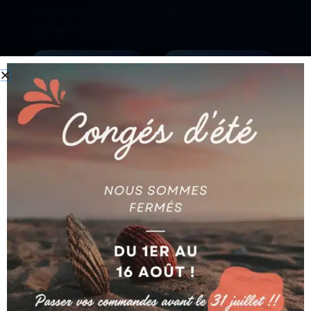
AGIE
PAIRE DE GUIDES-FIL
SUP/INF. AG590326834
CABLES AG590030217
Ajouter au devis
Ajouter au devis