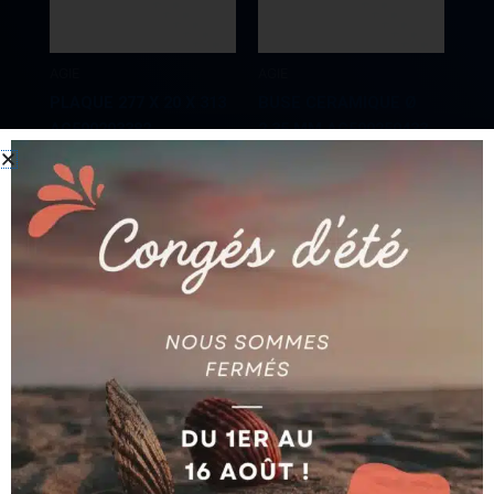
AGIE
AGIE
PLAQUE 277 X 20 X 313
BUSE CERAMIQUE Ø
AG590203382
2.35 MM AG590250433
Ajouter au devis
Ajouter au devis