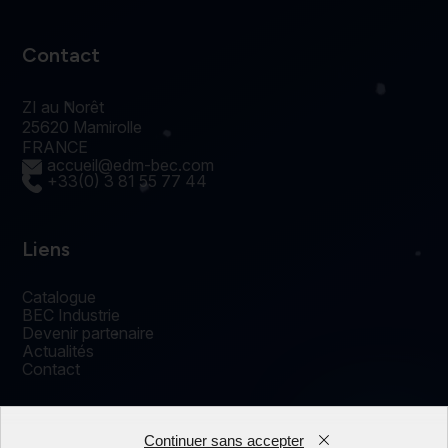
Contact
ZI au Norêt
25620 Mamirolle
FRANCE
accueil@edm-bec.com
+33(0) 3 81 55 77 44
Liens
Catalogue
BEC Industrie
Devenir partenaire
Actualités
Contact
Continuer sans accepter