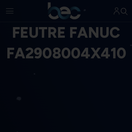
Aller
au
contenu
FEUTRE FANUC
FA2908004X410