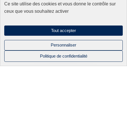
0
Ce site utilise des cookies et vous donne le contrôle sur
Nos produits
ceux que vous souhaitez activer
Appareillage
Fils
Filtres
Tout accepter
Fixations/Serrage
Perçage rapide & Enfonçage
Pièces détachées
Personnaliser
Solutions mécaniques
Politique de confidentialité
NOS PRODUITS
NOS
BEC INDUSTRIE
CONTACT
Mentions légales
CATALOGUES
Politique de confidentialité
APPAREILLAGE
ACTUALITÉS
Sitemap
FILS
NOS SAVOIR-
FAIRE
Linkedin
FILS OKI
Instagram
ÉLECTRO-
Facebook
2026 BEC industrie. Tous droits réservés
ÉROSION À
FILS HITACHI
FIL