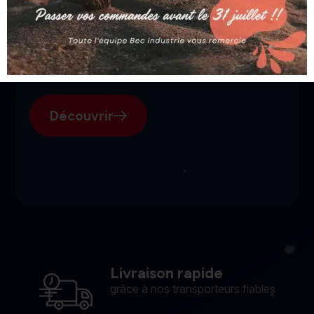
SGI, votre fournisseur suisse
pour l'électroérosion.
Découvrir
Livraison rapide
grâce à nos transporteurs fiables