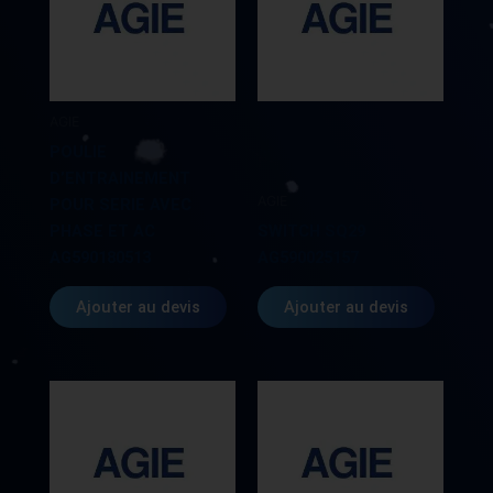
AGIE
POULIE
D’ENTRAINEMENT
AGIE
POUR SERIE AVEC
PHASE ET AC
SWITCH SQ29
AG590180513
AG590025157
Ajouter au devis
Ajouter au devis