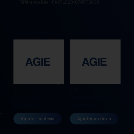
Référence Bec : FA97L02010705F3000
Produits similaires
AGIE
AGIE
SWITCH SQ29
COUPE FIL CARBURE
AG590025157
AG590191593
Ajouter au devis
Ajouter au devis