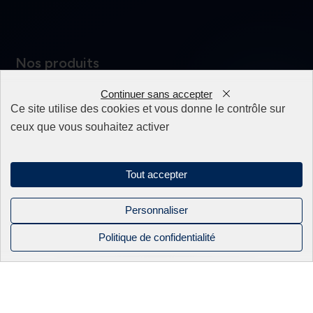
Nos produits
Continuer sans accepter
Appareillage
0
Fils
Ce site utilise des cookies et vous donne le contrôle sur
Filtres
ceux que vous souhaitez activer
Fixations/Serrage
Perçage rapide & Enfonçage
Pièces détachées
Solutions mécaniques
Tout accepter
Personnaliser
Politique de confidentialité
Mentions légales
Politique de confidentialité
Sitemap
NOS PRODUITS
NOS
BEC INDUSTRIE
CONTACT
CATALOGUES
Linkedin
APPAREILLAGE
ACTUALITÉS