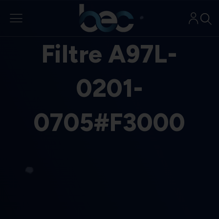
Aller
au
contenu
Filtre A97L-
0201-
0705#F3000