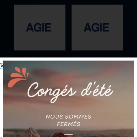
AGIE
JOINT D’ETANCHEITE
AGIE
EN CAOUTCHOUC 26 X
BANDE AG590030237
13 MM AG590025796
Ajouter au devis
Ajouter au devis