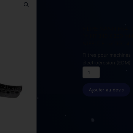
FILTRE MANN H34 1
14 KIT 340 X 300 MM
NIPPLE P. ref BEC 4
Filtres pour machines
électroérosion (EDM)
quantité
de
FILTRE
MANN
Ajouter au devis
H34
1390
/
14
KIT
340
X