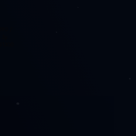
390 /
 3µ
151300