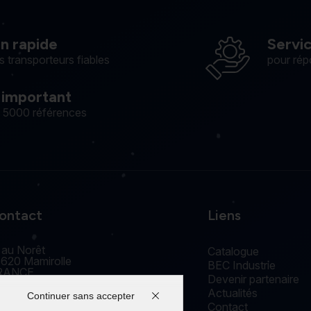
on rapide
Servi
s transporteurs fiables
pour rép
 important
e 5000 références
ontact
Liens
 au Norêt
Catalogue
620 Mamirolle
BEC Industrie
RANCE
Devenir partenaire
accueil@edm-bec.com
Actualités
+33(0) 3 81 55 77 44
Continuer sans accepter
Contact