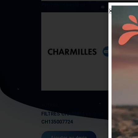
Produits similaires
AUTRES
AUTR
FILTRES CHARMILLES 3/5µ
FILT
CH135007724
ARMO
Ajouter au devis
A