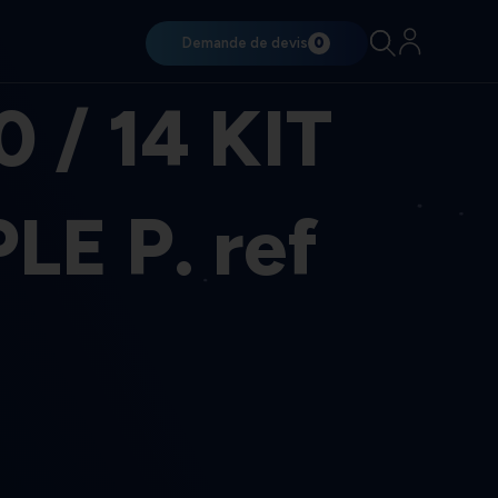
Demande de devis
0
 / 14 KIT
LE P. ref