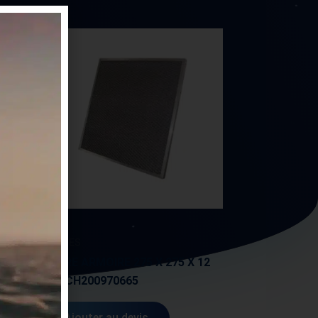
AUTRES
97L-
FILTRE ARMOIRE 275 X 275 X 12
MM CH200970665
Ajouter au devis