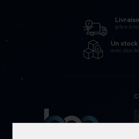
Livrais
grâce à no
Un stock
avec plus d
C
ZI
25
F