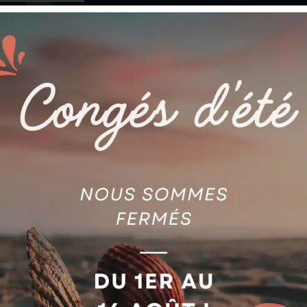
300
MM
3µ
NIPPLE
P.
ref
BEC
4151300
AUTRES
ES
RACCORD FILTRES FANUC A
RE A AIR 450X320X20 MM
0203-0097#6-AF /
IRE EL.
FA97L020300976FAF
jouter au devis
Ajouter au devis