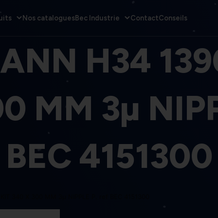
uits
Nos catalogues
Bec Industrie
Contact
Conseils
ANN H34 1390
0 MM 3µ NIPP
BEC 4151300
KIT 340 X 300 MM 3µ NIPPLE P. ref BEC 4151300