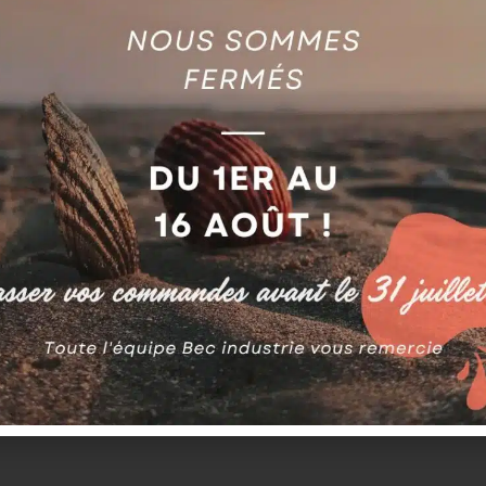
il, Électro-érosion par enfonçage, Filtres pour machines él
e