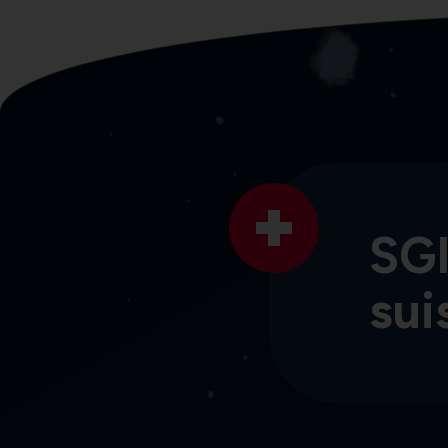
SGI
sui