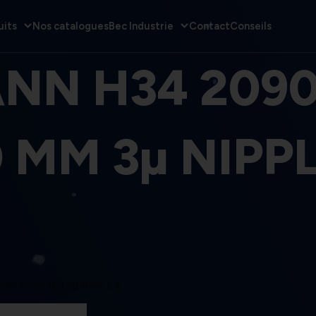
uits
Nos catalogues
Bec Industrie
Contact
Conseils
NN H34 2090
 MM 3µ NIPPL
340 X 450 MM 3µ NIPPLE P.