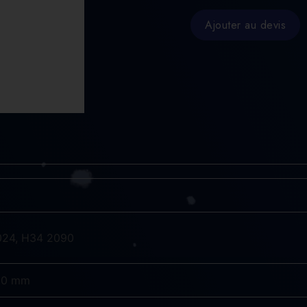
FILTRE
MANN
Ajouter au devis
H34
2090
KIT
340
X
450
MM
3µ
NIPPLE
P.
024, H34 2090
450 mm