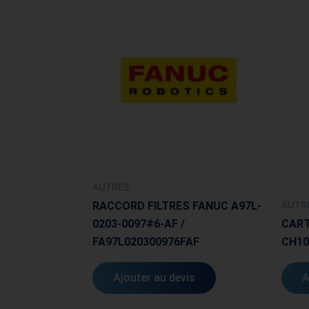
AUTRES
AUTR
RACCORD FILTRES FANUC A97L-
0203-0097#6-AF /
CART
FA97L020300976FAF
CH10
Ajouter au devis
A