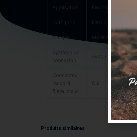
Application
Électro-érosion à f
Catégorie
Filtres MANN
Marque
MANN+HUMMEL
Système de
Avec raccord rapid
connexion
Connecteur
raccord
Oui
fileté inclus
Produits similaires