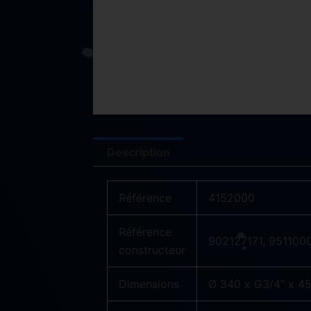
Description
Référence
4152000
Référence
902127171, 951100
constructeur
Dimensions
Ø 340 x G3/4″ x 