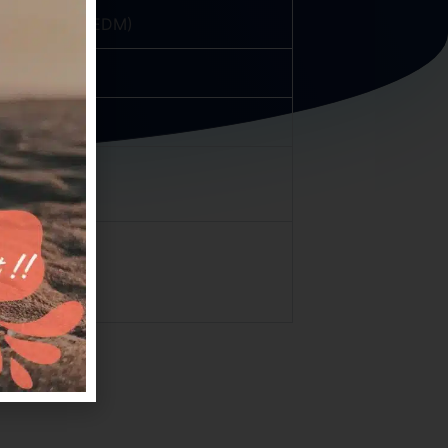
ectroérosion (EDM)