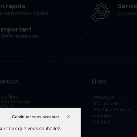
on rapide
Servi
s transporteurs fiables
pour rép
 important
e 5000 références
ontact
Liens
 au Norêt
Catalogue
620 Mamirolle
BEC Industrie
RANCE
Devenir partenaire
accueil@edm-bec.com
Actualités
+33(0) 3 81 55 77 44
Continuer sans accepter
Contact
 sur ceux que vous souhaitez