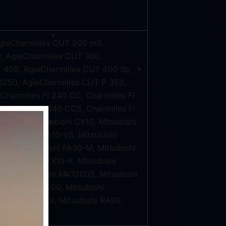
AgieCharmilles CUT 200 mS,
, AgieCharmilles CUT 300,
 400, AgieCharmilles CUT 400 Sp,
1250, AgieCharmilles CUT P 350,
harmilles FI 240 CC, Charmilles FI
harmilles FI 440 CCS, Charmilles FI
shi BA8, Mitsubishi CX10, Mitsubishi
 Mitsubishi FA10-VS, Mitsubishi
0-VS, Mitsubishi FA30-M, Mitsubishi
, Mitsubishi FX10-K, Mitsubishi
00R, Mitsubishi MV1200S, Mitsubishi
subishi NA1200, Mitsubishi
Mitsubishi RA9, Mitsubishi RA90,