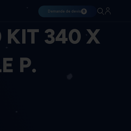
Demande de devis
0
 KIT 340 X
E P.