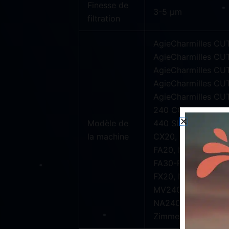
Finesse de
3-5 µm
filtration
AgieCharmilles CUT
AgieCharmilles CUT
AgieCharmilles CU
AgieCharmilles CUT
AgieCharmilles CUT
240 CCS, Charmilles
Modèle de
440 SL, Charmilles 
la machine
CX20, Mitsubishi FA
FA20, Mitsubishi FA
FA30-P, Mitsubishi 
FX20, Mitsubishi F
MV2400R, Mitsubish
NA2400, Mitsubishi 
Zimmer&Kreim Gen