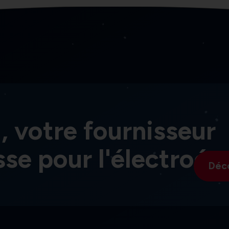
, votre fournisseur
sse pour l'électroér
Déc