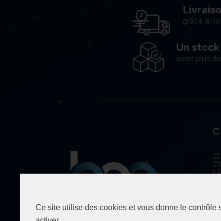
Livrais
grâce à no
Un stock
avec plus d
C
ZI
25
F
Ce site utilise des cookies et vous donne le contrôle
Spécialiste de la fourniture
activer