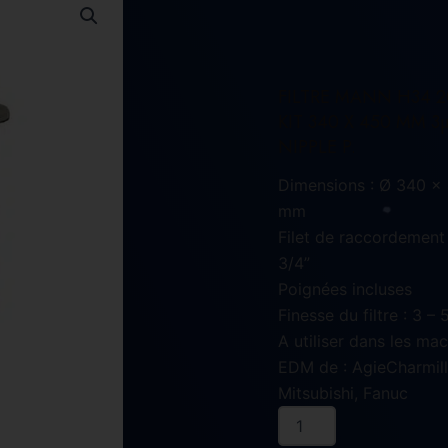
FILTRE MANN H34 
KIT 340 X 450 MM 3
NIPPLE P.
Dimensions : Ø 340 x
mm
Filet de raccordement
3/4”
Poignées incluses
Finesse du filtre : 3 –
A utiliser dans les ma
EDM de : AgieCharmill
Mitsubishi, Fanuc
quantité
de