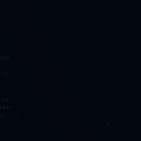
2090
µ
 450
 : G
 5 μm
chines
es,