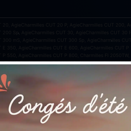
 20, AgieCharmilles CUT 20 P, AgieCharmilles CUT 200, 
 200 Sp, AgieCharmilles CUT 30, AgieCharmilles CUT 30 P
T 300 mS, AgieCharmilles CUT 300 Sp, AgieCharmilles CUT
 E 350, AgieCharmilles CUT E 600, AgieCharmilles CUT P 
 P 550, AgieCharmilles CUT P 800, Charmilles FI 2050TW, C
 FI 240 SL, Charmilles FI 240 SLP, Charmilles FI 440 CC, C
FI 440 SLP, Charmilles FI 6050TW, Mitsubishi BA24, Mitsubi
10, Mitsubishi FA10-P, Mitsubishi FA10-S, Mitsubishi FA10-V,
20-P, Mitsubishi FA20-S, Mitsubishi FA20-V, Mitsubishi FA2
FA30-V, Mitsubishi FA40, Mitsubishi FA40-V, Mitsubishi FX10
X20-K, Mitsubishi FX30, Mitsubishi FX30-K, Mitsubishi MV12
i MV2400S, Mitsubishi MV4800R, Mitsubishi MV4800S, Mit
PA20, Mitsubishi PX05, Mitsubishi QA10, Mitsubishi QA20, 
ius 750 NOVA, Zimmer&Kreim Genius 900 NOVA