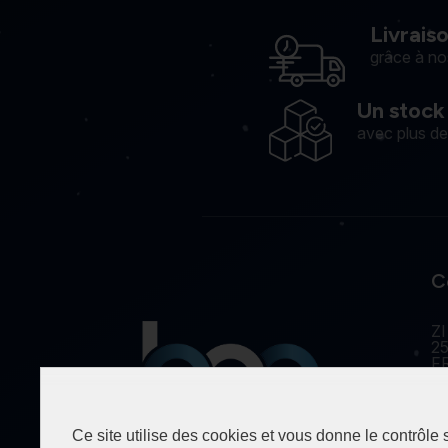
Livrais
grâce à no
Un stock
avec plus d
C
ZI
25
F
Ce site utilise des cookies et vous donne le contrôle
Spécialiste de la fourniture