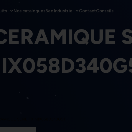
uits
Nos catalogues
Bec Industrie
Contact
Conseils
CERAMIQUE S
IX058D340G
AMIQUE SERIE FX MIX058D340G51