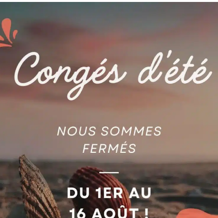
AGIE
POULIE D’ENTRAINEMENT 
 CERAMIQUE Ø 2.35 MM
SERIE AVEC PHASE ET AC
0250433
AG590180513
jouter au devis
Ajouter au devis