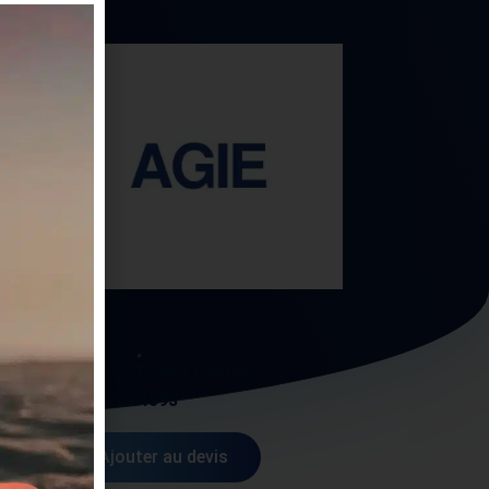
AGIE
POUR
PROTECTION 1 (H=150)
AG590264393
Ajouter au devis