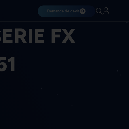
Demande de devis
0
ERIE FX
51