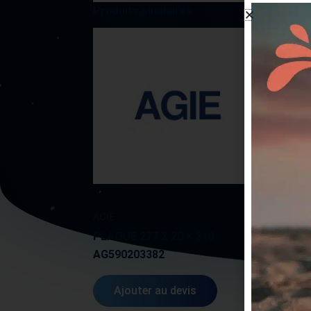
Produits similaires
AGIE
AGIE
PLAQUE 277 X 20 X 313
BUSE
AG590203382
AG59
Ajouter au devis
A