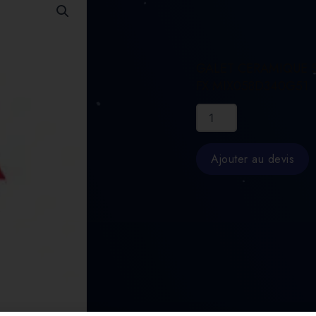
GALET CERAMIQUE S
FX MIX058D340G51
quantité
de
GALET
CERAMIQUE
Ajouter au devis
SERIE
FX
MIX058D340G51