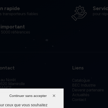
on rapide
Servi
s transporteurs fiables
pour rép
 important
e 5000 références
ontact
Liens
 au Norêt
Catalogue
620 Mamirolle
BEC Industrie
RANCE
Devenir partenaire
accueil@edm-bec.com
Actualités
+33(0) 3 81 55 77 44
Continuer sans accepter
Contact
 sur ceux que vous souhaitez