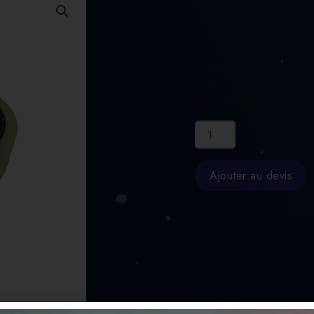
GALET FREIN FANU
A290-8119-X618 /
FA2908119X618
quantité
de
GALET
FREIN
Ajouter au devis
FANUC
A290-
8119-
X618
/
FA2908119X618