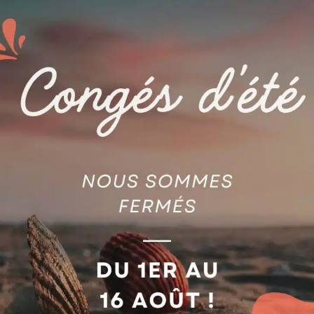
AGIE
BATTERIE RECHARGEABLE
E SAPHIR INF 14X20 Ø 9MM
YUASA NP24-12 AG5900224
jouter au devis
Ajouter au devis