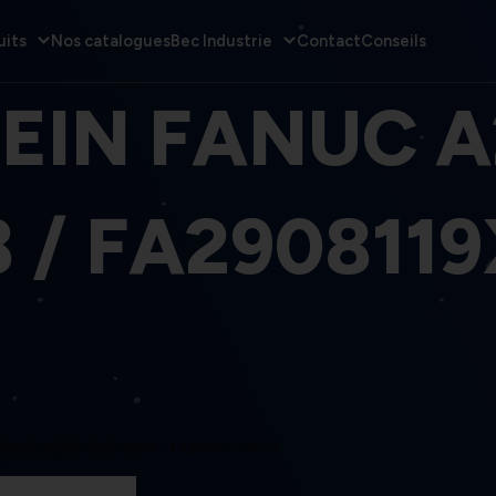
uits
Nos catalogues
Bec Industrie
Contact
Conseils
EIN FANUC A
 / FA290811
ANUC A290-8119-X618 / FA2908119X618