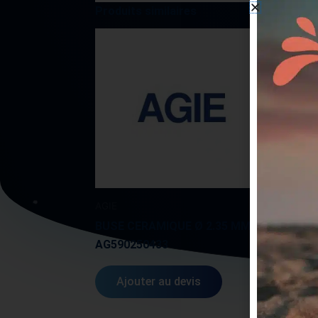
Produits similaires
AGIE
AGIE
BUSE CERAMIQUE Ø 2.35 MM
AG590250433
GUID
Ajouter au devis
A