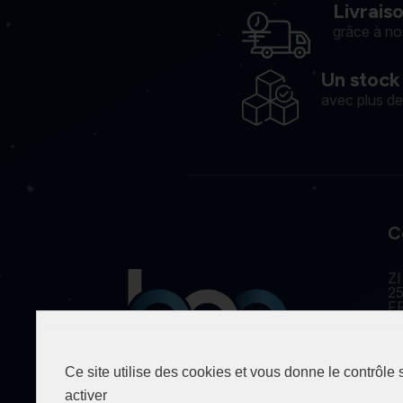
Livrais
grâce à no
Un stock
avec plus d
C
ZI
25
F
Ce site utilise des cookies et vous donne le contrôle
Spécialiste de la fourniture
activer