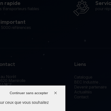
on rapide
Servi
s transporteurs fiables
pour rép
 important
e 5000 références
ontact
Liens
 au Norêt
Catalogue
620 Mamirolle
BEC Industrie
RANCE
Devenir partenaire
accueil@edm-bec.com
Actualités
+33(0) 3 81 55 77 44
Continuer sans accepter
Contact
 sur ceux que vous souhaitez