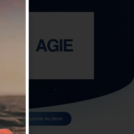
AGIE
HOLDER 590259573
27
AG590259573
Ajouter au devis