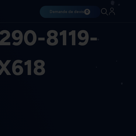
Demande de devis
0
290-8119-
9X618