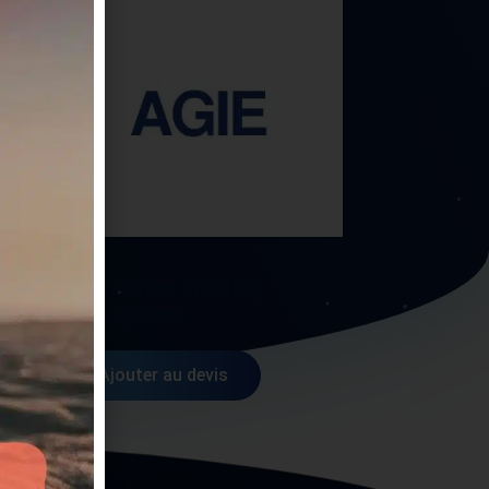
AGIE
F.
PROTECTION 1 (H=150)
AG590264393
Ajouter au devis