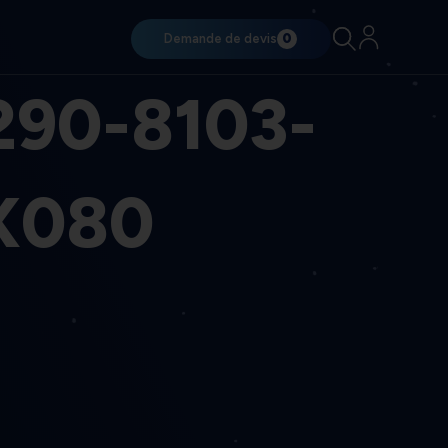
Demande de devis
0
90-8103-
X080