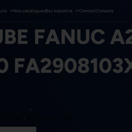
uits
Nos catalogues
Bec Industrie
Contact
Conseils
UBE FANUC A2
0 FA2908103
ANUC A290-8103-X080 FA2908103X080