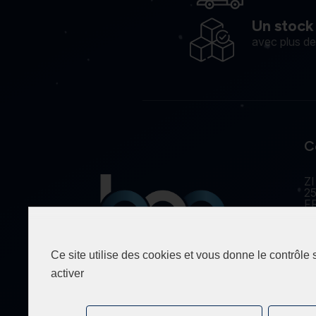
Un stock
avec plus d
C
ZI
25
F
Ce site utilise des cookies et vous donne le contrôle
Spécialiste de la fourniture
activer
industrielle depuis 1990.