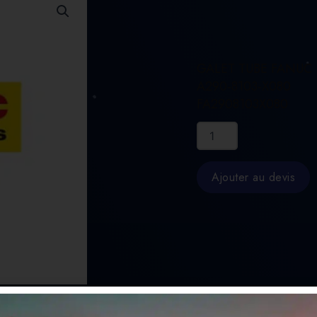
GALET TUBE FANUC
A290-8103-X080
FA2908103X080
quantité
de
GALET
TUBE
Ajouter au devis
FANUC
A290-
8103-
X080
FA2908103X080