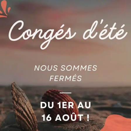
AGIE
PAIRE DE GUIDES-FIL SUP/IN
E AG590030237
AG590326834
jouter au devis
Ajouter au devis