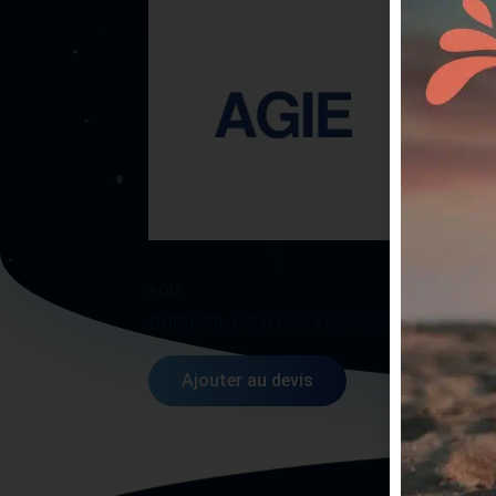
AGIE
AGIE
GUIDE FIL D.2,5 R=5 AG590272613
BAND
Ajouter au devis
A