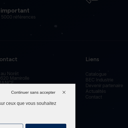
 important
e 5000 références
ontact
Liens
 au Norêt
Catalogue
620 Mamirolle
BEC Industrie
RANCE
Devenir partenaire
accueil@edm-bec.com
Actualités
+33(0) 3 81 55 77 44
Continuer sans accepter
Contact
 sur ceux que vous souhaitez