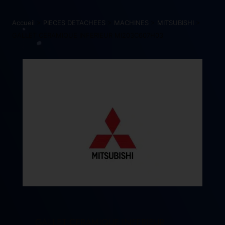
Accueil
>
PIECES DETACHEES
>
MACHINES
>
MITSUBISHI
>
GALLET CERAMIQUE INFERIEUR MI203C607H03
GALLET CERAMIQUE INFERIEUR