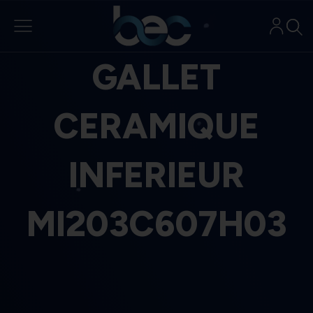
Aller
au
contenu
GALLET
CERAMIQUE
INFERIEUR
MI203C607H03