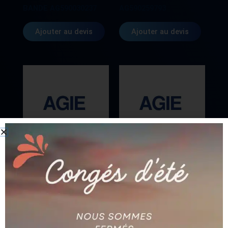
BANDE AG590030237
AG590259793
Ajouter au devis
Ajouter au devis
AGIE
AGIE
PROTECTION 1 (H=150)
BUSE CERAMIQUE Ø
AG590264393
2.35 MM AG590250433
Ajouter au devis
Ajouter au devis