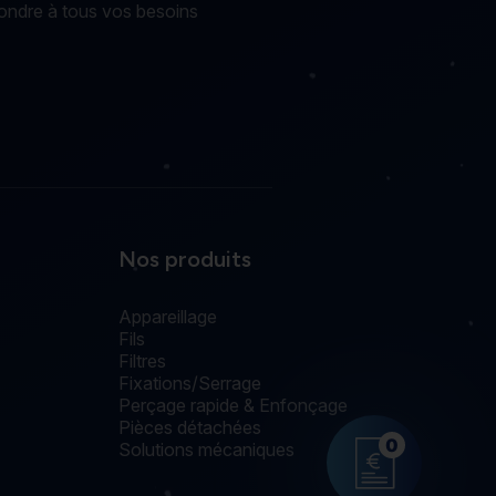
ondre à tous vos besoins
Nos produits
Appareillage
Fils
Filtres
Fixations/Serrage
Perçage rapide & Enfonçage
Pièces détachées
0
Solutions mécaniques