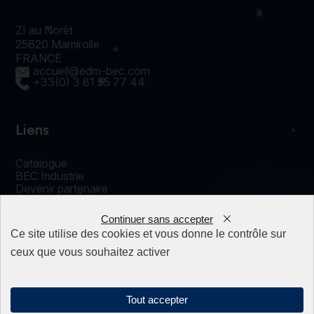
ZI au Norêt
25620 Mamirolle
FRANCE
accueil@edm-bec.com
+33(0) 3 81 55 77 44
Liens
Catalogue
BEC Industrie
Devenir partenaire
Actualités
Contact
Continuer sans accepter
0
Ce site utilise des cookies et vous donne le contrôle sur
ceux que vous souhaitez activer
Nos produits
Tout accepter