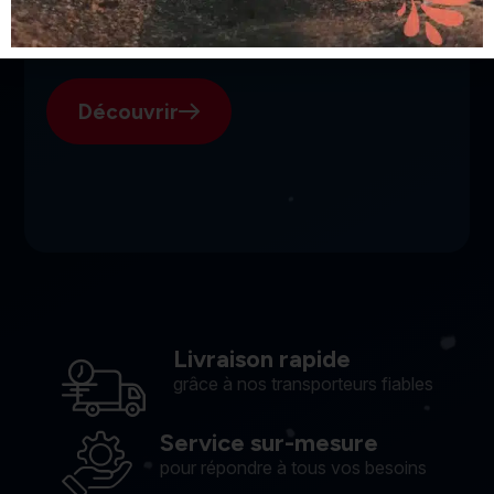
SGI, votre fournisseur suisse
pour l'électroérosion.
Découvrir
Livraison rapide
grâce à nos transporteurs fiables
Service sur-mesure
pour répondre à tous vos besoins