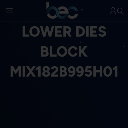
Aller
au
contenu
LOWER DIES
BLOCK
MIX182B995H01