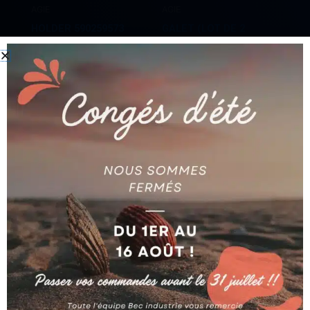
AGIE
AGIE
HOLDER 590259573
GALET (LOT DE 2
AG590259573
PIECES) AG590002254
Ajouter au devis
Ajouter au devis