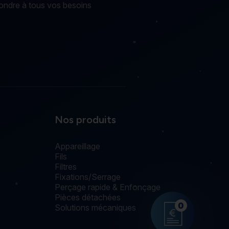
ondre à tous vos besoins
Nos produits
Appareillage
Fils
Filtres
Fixations/Serrage
Perçage rapide & Enfonçage
Pièces détachées
0
Solutions mécaniques