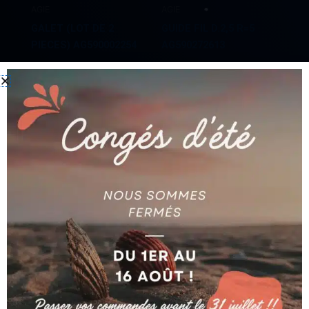
AGIE
AGIE
GALET (LOT DE 2
GUIDE FIL D.2,5 R=5
PIECES) AG590002254
AG590272613
Ajouter au devis
Ajouter au devis