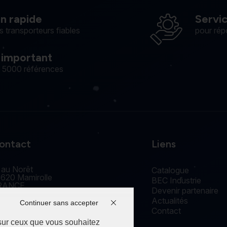
on rapide
Servi
s transporteurs fiables
pour rép
 important
e 5000 références
ontact
Liens
 au Norêt
Catalogue
620 Mamirolle
BEC Industrie
RANCE
Devenir partenaire
accueil@edm-bec.com
Actualités
+33(0) 3 81 55 77 44
Continuer sans accepter
Contact
 sur ceux que vous souhaitez