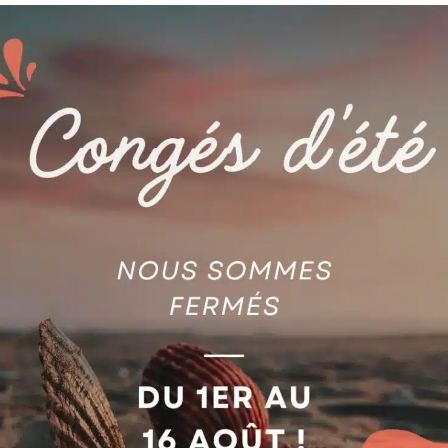
MIS859N319P31
AGIE
E DE FREIN (1 JEU = 2
M.S PROBE COMPLETE
ES) AG590326604
590274853 AG590274853
jouter au devis
Ajouter au devis