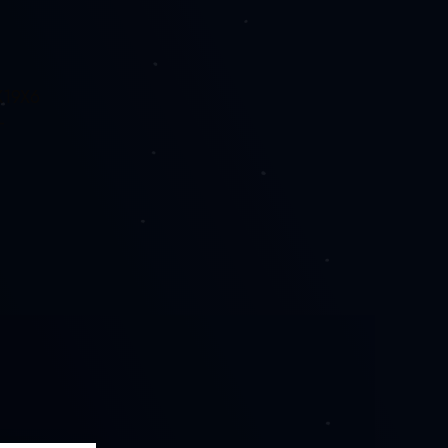
X19X6
-