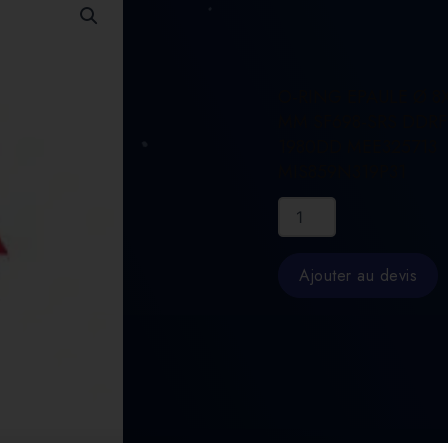
O-RING EPAULE Ø 8
MM SF698-SRS DDRF
1980DD MEE325713
MIS859N319P31
quantité
de
O-
RING
Ajouter au devis
EPAULE
Ø
8X19X6
MM
SF698-
SRS
DDRF-
1980DD
MEE325713