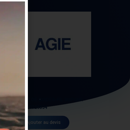
AGIE
PAIRE DE GUIDES-FIL SUP/INF.
AG590326834
Ajouter au devis