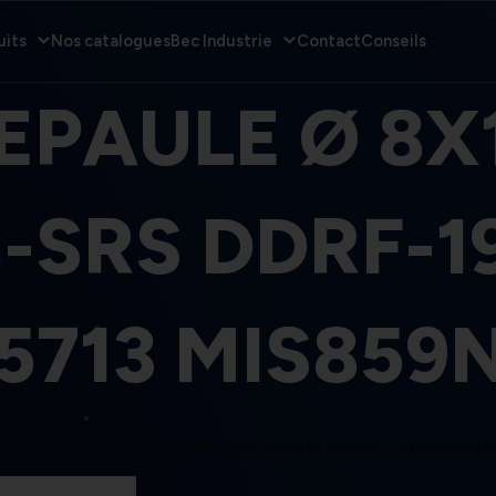
uits
Nos catalogues
Bec Industrie
Contact
Conseils
 EPAULE Ø 8X
8-SRS DDRF-1
5713 MIS859N
AULE Ø 8X19X6 MM SF698-SRS DDRF-1980DD MEE325713 MIS859N31