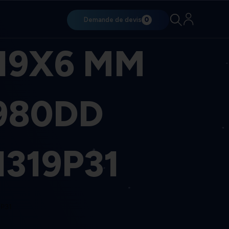
Demande de devis
0
19X6 MM
980DD
319P31
9P31