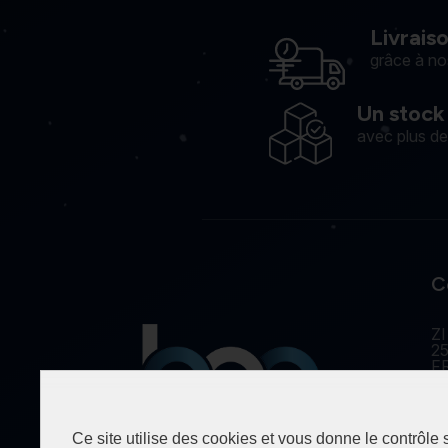
Livrais
grâce à no
Un stock
avec plus d
C
ZI
25
F
Ce site utilise des cookies et vous donne le contrôle
Spécialiste de la fourniture