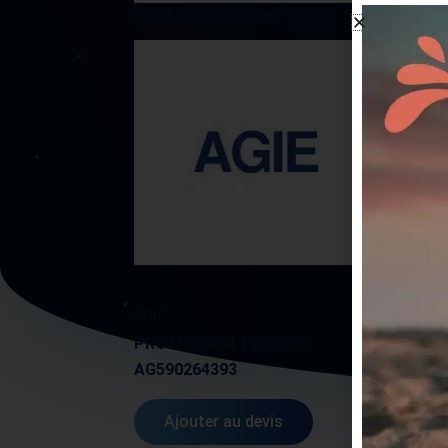
Produits similaires
AGIE
AGIE
PROTECTION 1 (H=150)
BAGU
AG590264393
PIEC
Ajouter au devis
A