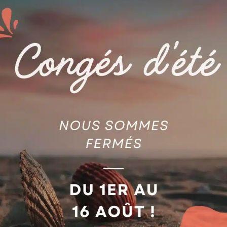
MM
/
FA98L00010347S10J
AGIE
GALET (LOT DE 2 PIECES)
ES AG590030217
AG590002254
jouter au devis
Ajouter au devis