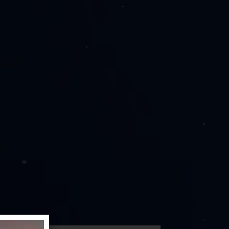
-
.50 X