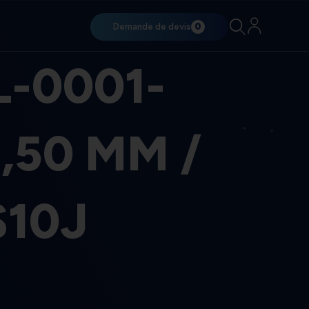
Demande de devis
0
-0001-
1,50 MM /
S10J