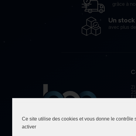
grâce à no
Un stock
avec plus d
C
ZI
25
F
Ce site utilise des cookies et vous donne le contrôle
Spécialiste de la fourniture
activer
industrielle depuis 1990.