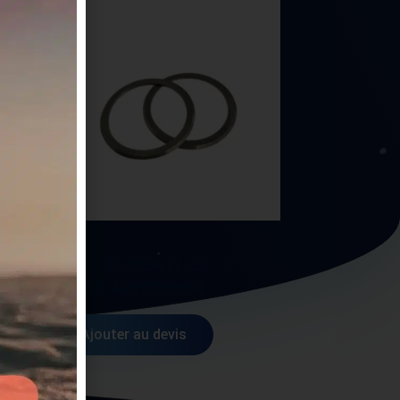
AGIE
BAGUE DE FREIN (1 JEU = 2
PIECES) AG590326604
Ajouter au devis