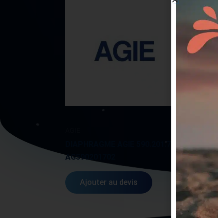
AGIE
AGIE
DIAPHRAGME AGIE 590.201.702
AG590201702
CABL
Ajouter au devis
A