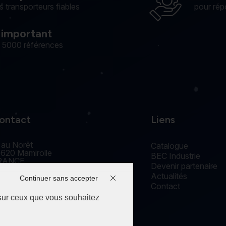
s transporteurs fiables
pour rép
 important
e 5000 références
ontact
Liens
 au Norêt
Catalogue
620 Mamirolle
BEC Industrie
RANCE
Devenir partenaire
accueil@edm-bec.com
Actualités
+33(0) 3 81 55 77 44
Continuer sans accepter
Contact
 sur ceux que vous souhaitez