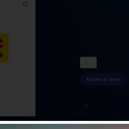
O-RING FANUC A98L
0001-0347#S10-J Ø 9
1,50 MM /
FA98L00010347S10J
quantité
de
O-
RING
Ajouter au devis
FANUC
A98L-
0001-
0347#S10-
J
Ø
9.50
X
1,50