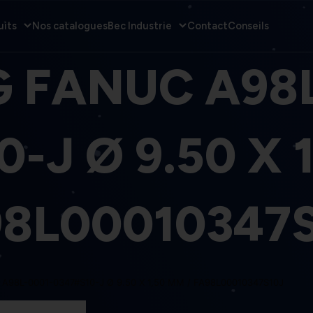
uits
Nos catalogues
Bec Industrie
Contact
Conseils
G FANUC A98L
-J Ø 9.50 X 
8L00010347
A98L-0001-0347#S10-J Ø 9.50 X 1,50 MM / FA98L00010347S10J