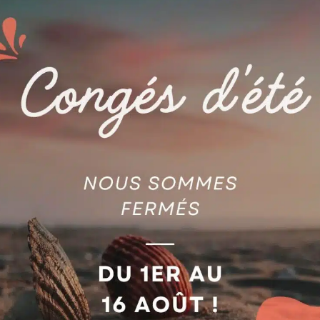
AGIE
HRAGME AGIE 590.201.702
BATTERIE RECHARGEABLE
0201702
YUASA NP24-12 AG5900224
jouter au devis
Ajouter au devis