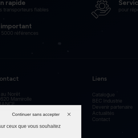
on rapide
Servi
s transporteurs fiables
pour rép
 important
e 5000 références
ontact
Liens
 au Norêt
Catalogue
620 Mamirolle
BEC Industrie
RANCE
Devenir partenaire
accueil@edm-bec.com
Actualités
+33(0) 3 81 55 77 44
Continuer sans accepter
Contact
 sur ceux que vous souhaitez