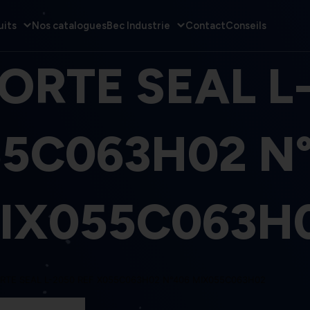
uits
Nos catalogues
Bec Industrie
Contact
Conseils
ORTE SEAL L
5C063H02 N
IX055C063H
RTE SEAL L-2050 REF X055C063H02 N°406 MIX055C063H02