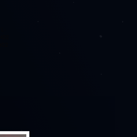
 L-
H02
H02