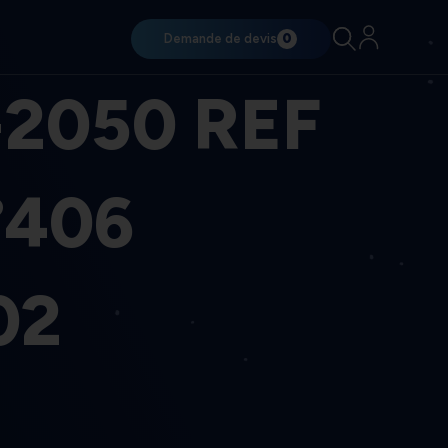
Demande de devis
0
-2050 REF
°406
02