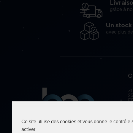
Livrais
grâce à no
Un stock
avec plus d
C
ZI
25
F
Ce site utilise des cookies et vous donne le contrôle
Spécialiste de la fourniture
activer
industrielle depuis 1990.