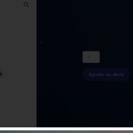
O-RING PORTE SEAL
2050 REF X055C063
N°406 MIX055C063
quantité
de
O-
RING
Ajouter au devis
PORTE
SEAL
L-
2050
REF
X055C063H02
N°406
MIX055C063H02