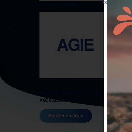
Produits similaires
AGIE
AGIE
BUSE CERAMIQUE Ø 2.35 MM
DIAP
AG590250433
AG59
Ajouter au devis
A