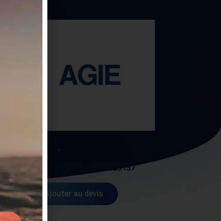
AGIE
27
SWITCH SQ29 AG590025157
Ajouter au devis