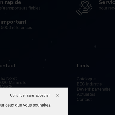
on rapide
Servi
s transporteurs fiables
pour rép
 important
e 5000 références
ontact
Liens
 au Norêt
Catalogue
620 Mamirolle
BEC Industrie
RANCE
Devenir partenaire
accueil@edm-bec.com
Actualités
+33(0) 3 81 55 77 44
Continuer sans accepter
Contact
 sur ceux que vous souhaitez