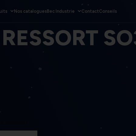
uits
Nos catalogues
Bec Industrie
Contact
Conseils
 RESSORT SO
RT SO3031883