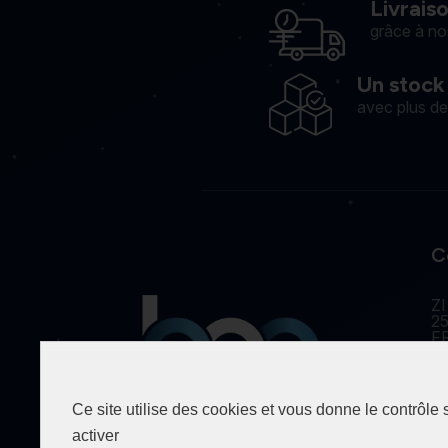
Livrais
grâce à no
Un stock
avec plus d
C
ZI
25
F
Ce site utilise des cookies et vous donne le contrôle
Spécialiste de la fourniture
activer
industrielle depuis 1990.