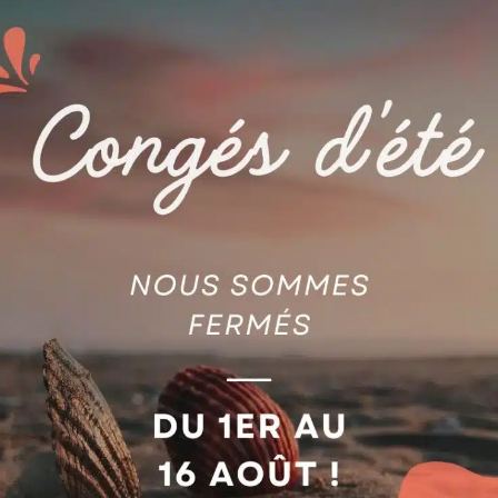
AGIE
T AG325009149
GUIDE FIL D.2,5 R=5 AG5902
jouter au devis
Ajouter au devis