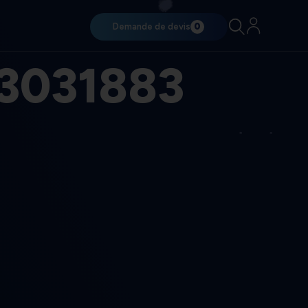
Demande de devis
0
3031883