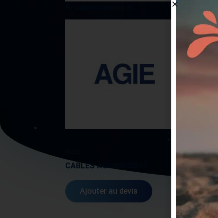
Produits similaires
AGIE
AGIE
CABLES AG590030217
JOIN
Ajouter au devis
A