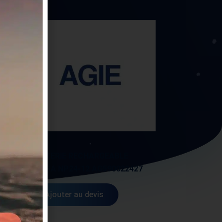
AGIE
BATTERIE RECHARGEABLE
72613
YUASA NP24-12 AG590022427
Ajouter au devis