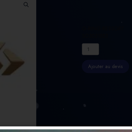
O-RING RESSORT
SO3031883
quantité
de
O-
RING
Ajouter au devis
RESSORT
SO3031883