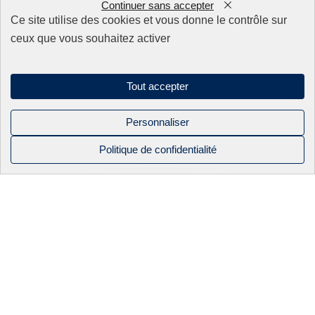
Continuer sans accepter
0
Nos produits
Ce site utilise des cookies et vous donne le contrôle sur
ceux que vous souhaitez activer
Appareillage
Fils
Filtres
Tout accepter
Fixations/Serrage
Perçage rapide & Enfonçage
Pièces détachées
Personnaliser
Solutions mécaniques
Politique de confidentialité
NOS PRODUITS
NOS
BEC INDUSTRIE
CONTACT
Mentions légales
CATALOGUES
Politique de confidentialité
APPAREILLAGE
ACTUALITÉS
Sitemap
FILS
NOS SAVOIR-
Linkedin
FAIRE
Instagram
FILS OKI
Facebook
ÉLECTRO-
2026 BEC industrie. Tous droits réservés
ÉROSION À
FILS HITACHI
FIL