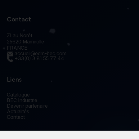
Contact
ZI au Norêt
25620 Mamirolle
FRANCE
accueil@edm-bec.com
+33(0) 3 81 55 77 44
Liens
Catalogue
BEC Industrie
Devenir partenaire
Actualités
Contact