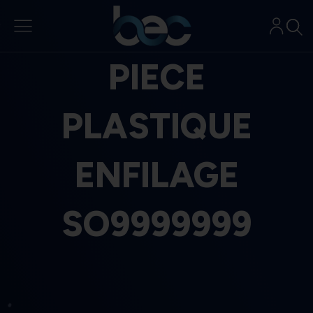
Aller
au
contenu
PIECE
PLASTIQUE
ENFILAGE
SO9999999