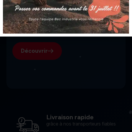
SGI, votre fournisseur suisse
pour l'électroérosion.
Découvrir
Livraison rapide
grâce à nos transporteurs fiables