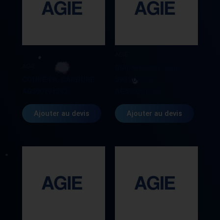
AGIE
AGIE
DIAPHRAGME AGIE
COUPE FIL CARBURE
590.201.702
AG590191593
AG590201702
Ajouter au devis
Ajouter au devis