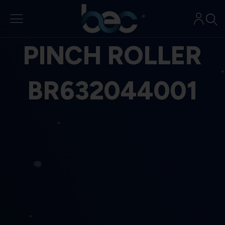
Aller
au
contenu
PINCH ROLLER
BR632044001