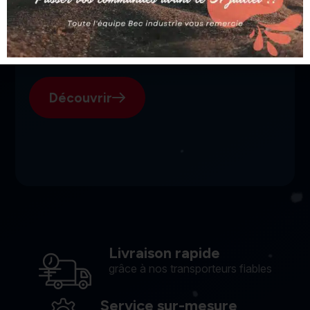
SGI, votre fournisseur suisse
pour l'électroérosion.
Découvrir
Livraison rapide
grâce à nos transporteurs fiables
Service sur-mesure