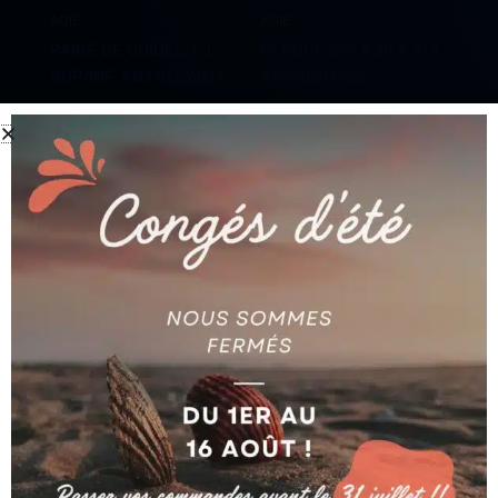
AGIE
AGIE
PAIRE DE GUIDES-FIL
PLAQUE 277 X 20 X 313
SUP/INF. AG590326834
AG590203382
Ajouter au devis
Ajouter au devis