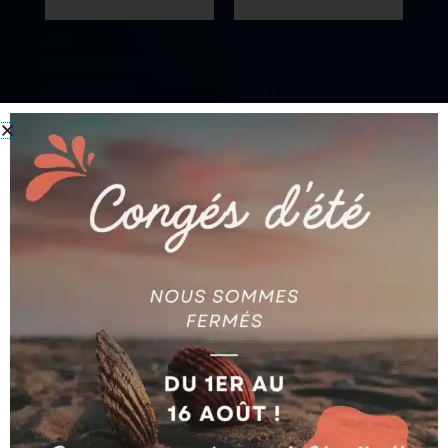
AGIE
AGIE
HOLDER 590259573
AG590259573
JOINT AG325009149
Ajouter au devis
Ajouter au devis