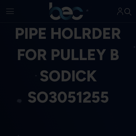
Aller
au
contenu
PIPE HOLRDER
FOR PULLEY B
SODICK
SO3051255