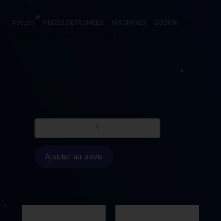
Accueil
>
PIECES DETACHEES
>
MACHINES
>
SODICK
> PIPE
HOLRDER FOR PULLEY B SODICK SO3051255
PIPE HOLRDER FOR PULLEY B SODICK
SO3051255
quantité
de
PIPE
HOLRDER
Ajouter au devis
FOR
PULLEY
B
SODICK
Produits similaires
SO3051255