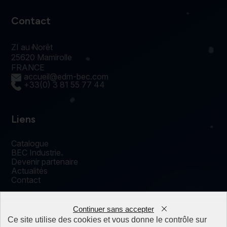
Contact
ZI au Norêt
25620 Mamirolle
FRANCE
accueil@edm-bec.com
+33(0) 3 81 55 77 44
Liens
Catalogue
BEC Industrie
Devenir partenaire
Actualités
Contact
Continuer sans accepter
0
Ce site utilise des cookies et vous donne le contrôle sur