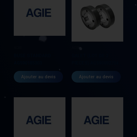
AGIE
AGIE
BUSE STANDARD
GALET (LOT DE 2
AG590185303
PIECES) AG590002254
Ajouter au devis
Ajouter au devis