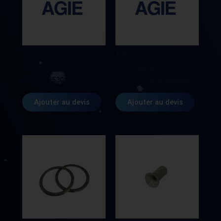
AGIE
AGIE
BUSE STANDARD
PAIRE DE GUIDES-FIL
AG590185303
SUP/INF. AG590326834
Ajouter au devis
Ajouter au devis