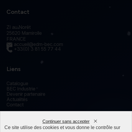
Contact
ZI au Norêt
25620 Mamirolle
FRANCE
accueil@edm-bec.com
+33(0) 3 81 55 77 44
Liens
Catalogue
BEC Industrie
Devenir partenaire
Actualités
Contact
Continuer sans accepter
0
Ce site utilise des cookies et vous donne le contrôle sur