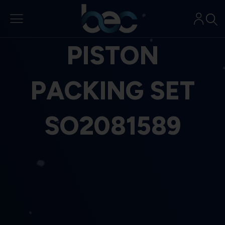
Aller
au
contenu
PISTON
PACKING SET
SO2081589