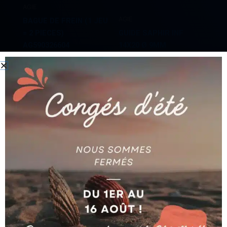
AGIE
AGIE
BAGUE DE FREIN (1 JEU
= 2 PIECES)
GUIDE SAPHIR INF
AG590326604
14X20 Ø 9MM
Ajouter au devis
Ajouter au devis