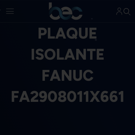
Aller
au
contenu
PLAQUE
ISOLANTE
FANUC
FA2908011X661