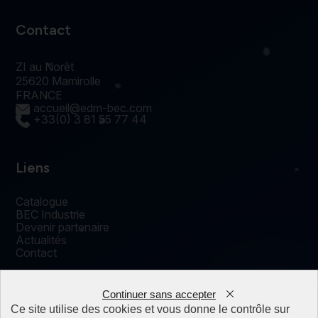
Contact
ZI au Norêt
25620 Mamirolle
FRANCE
accueil@edm-bec.com
+33(0) 3 81 55 77 44
Liens
Catalogue
BEC Industrie
Devenir partenaire
Actualités
Contact
Continuer sans accepter
0
Ce site utilise des cookies et vous donne le contrôle sur