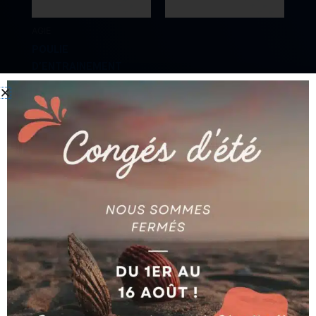
AGIE
POULIE
D’ENTRAINEMENT
AGIE
POUR SERIE AVEC
PHASE ET AC
ECROU BUSE 40
AG590180513
AG590180683
Ajouter au devis
Ajouter au devis