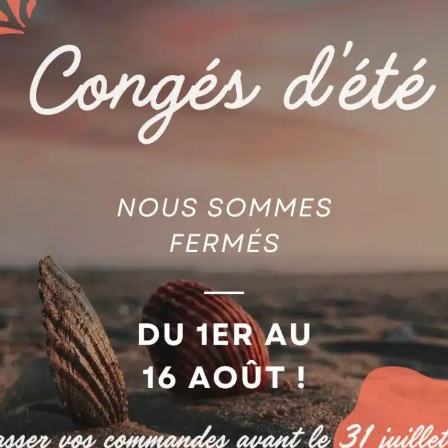
AGIE
COUPE FIL CARBURE
CH SQ29 AG590025157
AG590191593
jouter au devis
Ajouter au devis