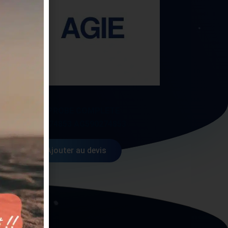
AGIE
M.S PROBE COMPLETE
590274853 AG590274853
Ajouter au devis