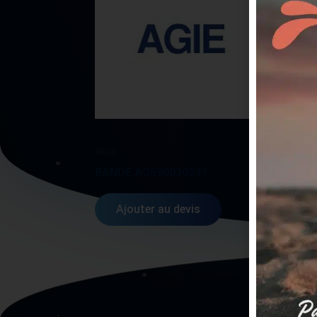
AGIE
AGIE
BANDE AG590030237
SWIT
Ajouter au devis
A