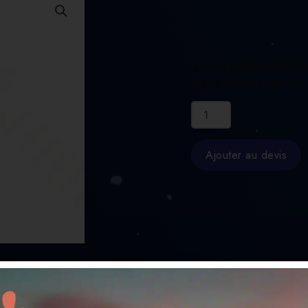
POULIE COMPLETE 
21/2 AG590418274
quantité
de
POULIE
COMPLETE
Ajouter au devis
DIM
21/2
AG590418274