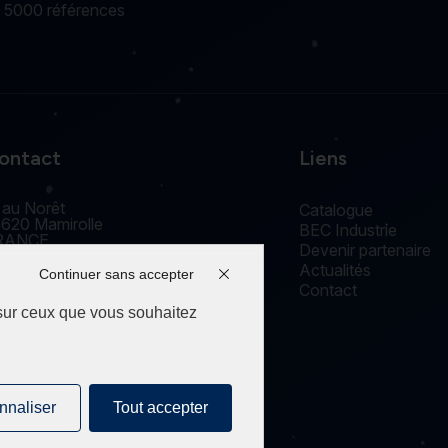
e 5000 références
ontact
Liens
 au Norêt
Catalogue
620 Mamirolle
BEC Industrie
RANCE
Devenir partenaire
accueil@edm-bec.com
Actualités
+33(0) 3 81 55 77 44
Continuer sans accepter
Contact
 sur ceux que vous souhaitez
nnaliser
Tout accepter