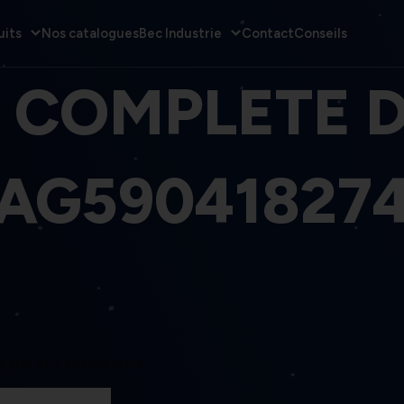
uits
Nos catalogues
Bec Industrie
Contact
Conseils
 COMPLETE D
AG59041827
 DIM 21/2 AG590418274