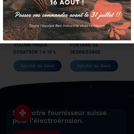
APPAREILLAGES
APPAREILLAGES
MELANGEUR
VOLUMETRIQUE
FONTAINE DE
DOSATRON 1 A 10 %
DEGRAISSAGE
Ajouter au devis
Ajouter au devis
SGI, votre fournisseur suisse
pour l'électroérosion.