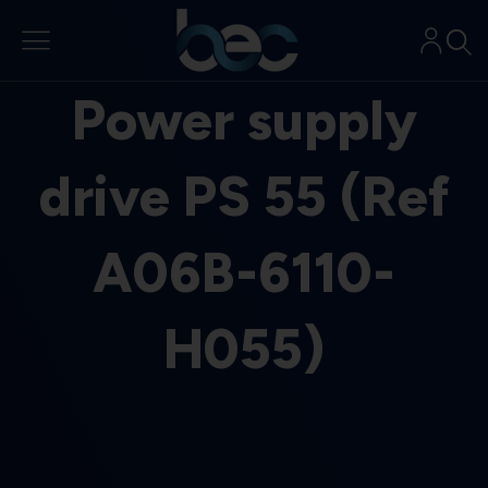
Aller
au
contenu
Power supply
drive PS 55 (Ref
A06B-6110-
H055)