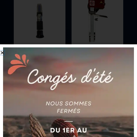
APPAREILLAGES
APPAREILLAGES
DESHUILEUR A BANDE
REFRACTOMETRE BRIX
MAX 400-50/230V +
0-32%
FLOTTEUR
Ajouter au devis
Ajouter au devis