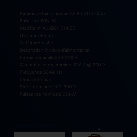
Référence Bec industrie FA06B6110H055
Fabricant FANUC
Modèle nº A06B6110H055
Gamme aiPS 55
Catégorie Alpha I
Description Module d’alimentation
Entrée nominale 200-240 V
Courant d’entrée nominal 228 A @ 200 V
Fréquence 50/60 Hz
Phase 3 Phase
Sortie nominale 283-339 V
Puissance nominale 65 kW
Produits similaires