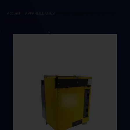
Accueil
>
APPAREILLAGES
> Power supply drive PS 55 (Ref
A06B-6110-H055)