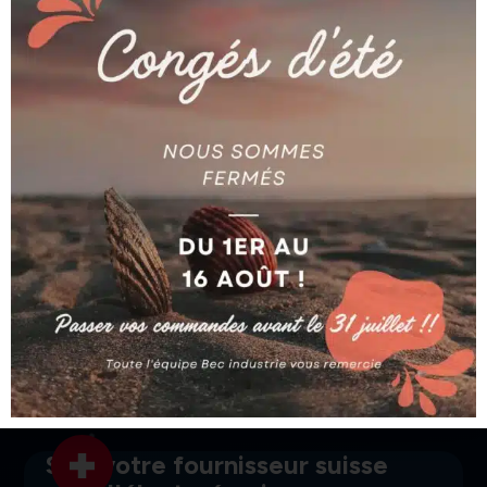
AGIE
AGIE
DIAPHRAGME AGIE
590.201.702
COUPE FIL CARBURE
AG590201702
AG590191593
Ajouter au devis
Ajouter au devis
SGI, votre fournisseur suisse