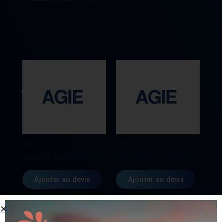
Produits similaires
AGIE
AGIE
CABLES AG590030217
BANDE AG590030237
Ajouter au devis
Ajouter au devis