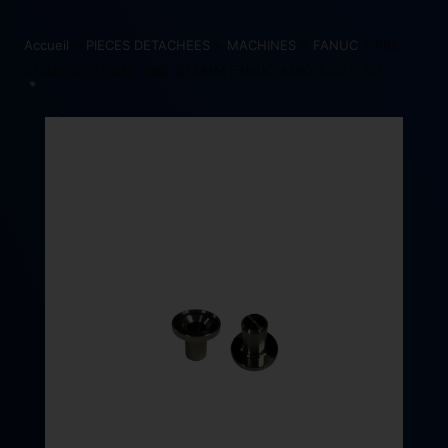
Accueil
>
PIECES DETACHEES
>
MACHINES
>
FANUC
> PRE
GUIDE SUPERIEUR AWF Ø1,0MM FANUC A290-8102-Y761