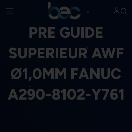
Aller
au
contenu
PRE GUIDE
SUPERIEUR AWF
Ø1,0MM FANUC
A290-8102-Y761