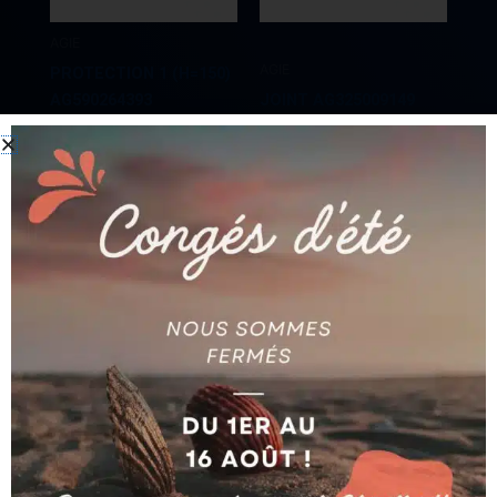
AGIE
AGIE
PROTECTION 1 (H=150)
AG590264393
JOINT AG325009149
Ajouter au devis
Ajouter au devis