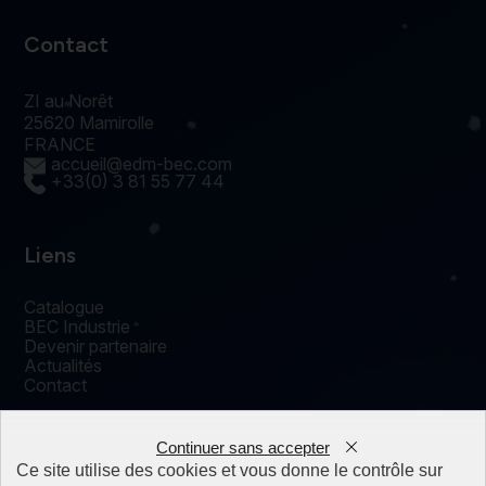
Contact
ZI au Norêt
25620 Mamirolle
FRANCE
accueil@edm-bec.com
+33(0) 3 81 55 77 44
Liens
Catalogue
BEC Industrie
Devenir partenaire
Actualités
Contact
Continuer sans accepter
0
Ce site utilise des cookies et vous donne le contrôle sur