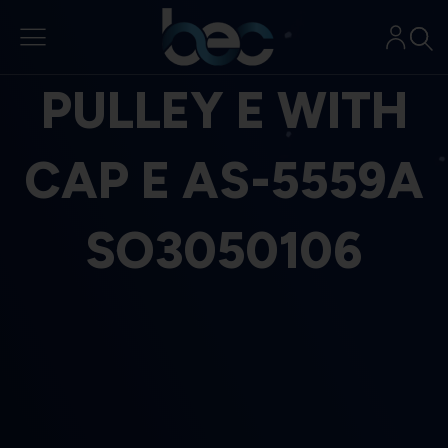
Aller
au
contenu
PULLEY E WITH
CAP E AS-5559A
SO3050106