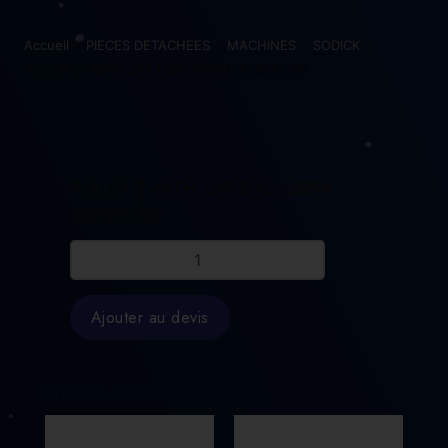
Accueil
>
PIECES DETACHEES
>
MACHINES
>
SODICK
>
PULLEY E WITH CAP E AS-5559A SO3050106
PULLEY E WITH CAP E AS-5559A
SO3050106
quantité
de
PULLEY
E
Ajouter au devis
WITH
CAP
E
AS-
Produits similaires
5559A
SO3050106