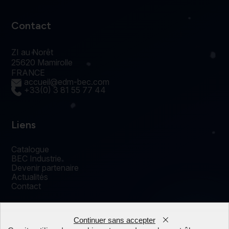
Contact
ZI au Norêt
25620 Mamirolle
FRANCE
accueil@edm-bec.com
+33(0) 3 81 55 77 44
Liens
Catalogue
BEC Industrie
Devenir partenaire
Actualités
Contact
Continuer sans accepter
0