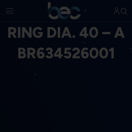
Aller
au
contenu
RING DIA. 40 – A
BR634526001