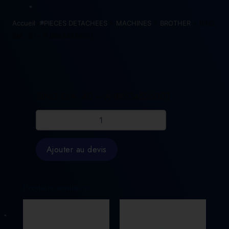
Accueil
>
PIECES DETACHEES
>
MACHINES
>
BROTHER
> RING
DIA. 40 – A BR634526001
RING DIA. 40 – A BR634526001
quantité
de
RING
DIA.
Ajouter au devis
40
-
A
BR634526001
Produits similaires