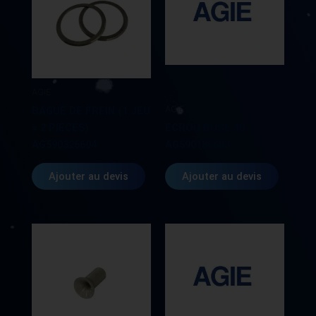
AGIE
AGIE
BAGUE DE FREIN (1 JEU
= 2 PIECES)
ECROU BUSE 40
AG590326604
AG590180683
Ajouter au devis
Ajouter au devis