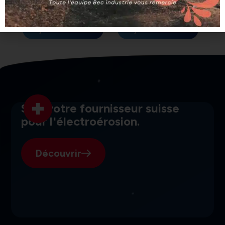
AG590203382
BANDE AG590030237
Ajouter au devis
Ajouter au devis
SGI, votre fournisseur suisse
pour l'électroérosion.
Découvrir