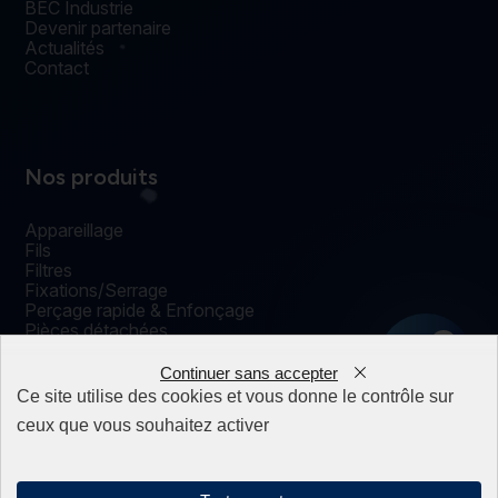
BEC Industrie
Devenir partenaire
Actualités
Contact
Nos produits
Appareillage
Fils
Filtres
Fixations/Serrage
Perçage rapide & Enfonçage
Pièces détachées
0
Solutions mécaniques
Continuer sans accepter
Ce site utilise des cookies et vous donne le contrôle sur
ceux que vous souhaitez activer
Mentions légales
Politique de confidentialité