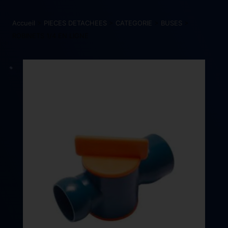
Accueil
>
PIECES DETACHEES
>
CATEGORIE
>
BUSES
>
ROBINETS 1/4 EN LIGNE