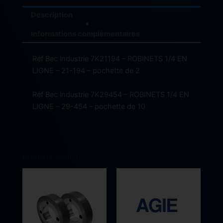
Description
Informations complémentaires
Réf Bec industrie 7K21194 – ROBINETS 1/4 EN
LIGNE – 21-194 – pochette de 2
Réf Bec industrie 7K29454 – ROBINETS 1/4 EN
LIGNE – 29-454 – pochette de 10
Produits similaires