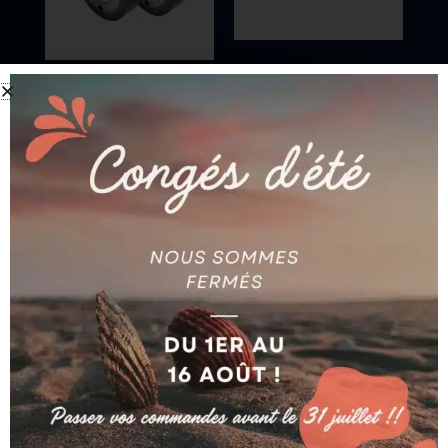
AGIE
AGIE
GALET (LOT DE 2
BUSE CERAMIQUE Ø
PIECES) AG590002254
2.35 MM AG590250433
Ajouter au devis
Ajouter au devis
AGIE
AGIE
PLAQUE 277 X 20 X 313