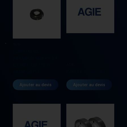
AGIE
ECROU BUSE
INFERIEUR M22 X 0,5 X
AGIE
6,3 (REF 155.772.7)
AG590155772
CABLES AG590030217
Ajouter au devis
Ajouter au devis