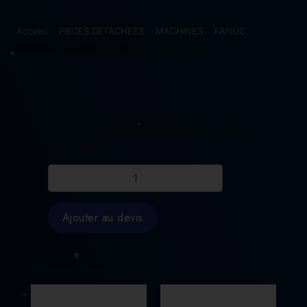
Accueil
>
PIECES DETACHEES
>
MACHINES
>
FANUC
>
SOUFFLET INFERIEUR FANUC A290-8120-X057
SOUFFLET INFERIEUR FANUC A290-
8120-X057
quantité
de
SOUFFLET
INFERIEUR
Ajouter au devis
FANUC
A290-
8120-
X057
Produits similaires