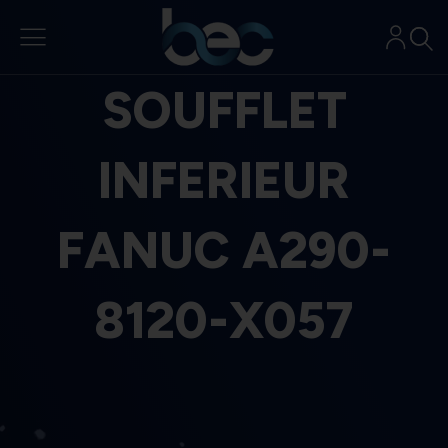
Aller
au
contenu
SOUFFLET
INFERIEUR
FANUC A290-
8120-X057