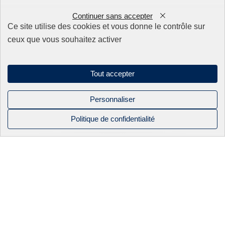
Continuer sans accepter
Nos produits
0
Ce site utilise des cookies et vous donne le contrôle sur
ceux que vous souhaitez activer
Appareillage
Fils
Filtres
Fixations/Serrage
Tout accepter
Perçage rapide & Enfonçage
Pièces détachées
Solutions mécaniques
Personnaliser
Politique de confidentialité
Mentions légales
NOS PRODUITS
NOS
BEC INDUSTRIE
CONTACT
Politique de confidentialité
CATALOGUES
Sitemap
APPAREILLAGE
ACTUALITÉS
Linkedin
FILS
NOS SAVOIR-
FAIRE
Instagram
FILS OKI
Facebook
2026 BEC industrie. Tous droits réservés
ÉLECTRO-