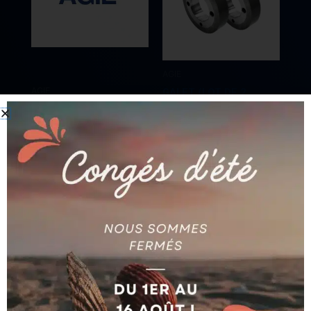
AGIE
AGIE
GALET (LOT DE 2
BANDE AG590030237
PIECES) AG590002254
Ajouter au devis
Ajouter au devis