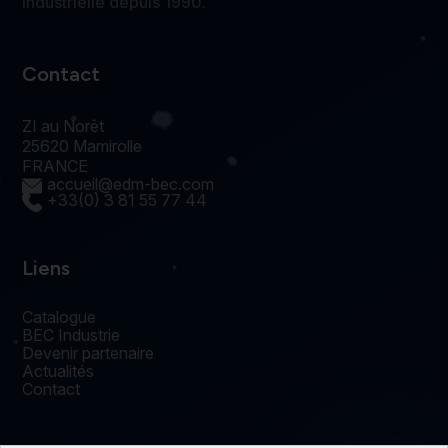
industrielle depuis 1990.
Contact
ZI au Norêt
25620 Mamirolle
FRANCE
accueil@edm-bec.com
+33(0) 3 81 55 77 44
Liens
Catalogue
BEC Industrie
Devenir partenaire
Actualités
Contact